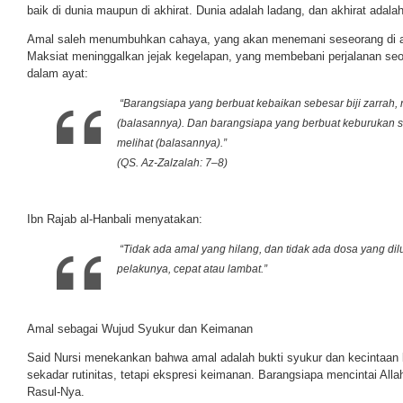
baik di dunia maupun di akhirat. Dunia adalah ladang, dan akhirat adal
Amal saleh menumbuhkan cahaya, yang akan menemani seseorang di al
Maksiat meninggalkan jejak kegelapan, yang membebani perjalanan seo
dalam ayat:
“Barangsiapa yang berbuat kebaikan sebesar biji zarrah, 
(balasannya). Dan barangsiapa yang berbuat keburukan se
melihat (balasannya).”
(QS. Az-Zalzalah: 7–8)
Ibn Rajab al-Hanbali menyatakan:
“Tidak ada amal yang hilang, dan tidak ada dosa yang d
pelakunya, cepat atau lambat.”
Amal sebagai Wujud Syukur dan Keimanan
Said Nursi menekankan bahwa amal adalah bukti syukur dan kecintaan 
sekadar rutinitas, tetapi ekspresi keimanan. Barangsiapa mencintai Alla
Rasul-Nya.