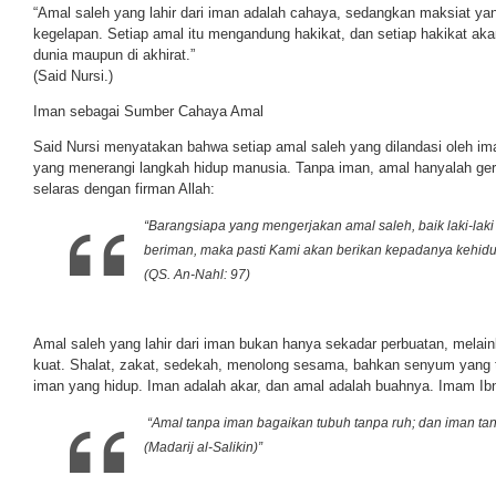
“Amal saleh yang lahir dari iman adalah cahaya, sedangkan maksiat yang
kegelapan. Setiap amal itu mengandung hakikat, dan setiap hakikat a
dunia maupun di akhirat.”
(Said Nursi.)
Iman sebagai Sumber Cahaya Amal
Said Nursi menyatakan bahwa setiap amal saleh yang dilandasi oleh im
yang menerangi langkah hidup manusia. Tanpa iman, amal hanyalah ger
selaras dengan firman Allah:
“Barangsiapa yang mengerjakan amal saleh, baik laki-l
beriman, maka pasti Kami akan berikan kepadanya kehidu
(QS. An-Nahl: 97)
Amal saleh yang lahir dari iman bukan hanya sekadar perbuatan, melain
kuat. Shalat, zakat, sedekah, menolong sesama, bahkan senyum yang
iman yang hidup. Iman adalah akar, dan amal adalah buahnya. Imam I
“Amal tanpa iman bagaikan tubuh tanpa ruh; dan iman ta
(Madarij al-Salikin)”