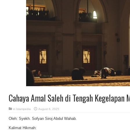
Cahaya Amal Saleh di Tengah Kegelapan 
in
Islampedia
August 6, 2025
Oleh: Syekh. Sofyan Siroj Abdul Wahab.
Kalimat Hikmah: