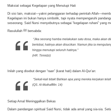
Maksiat sebagai Kegelapan yang Menutupi Hati
Di sisi lain, maksiat—yakni pelanggaran terhadap perintah Allah—memb
Kegelapan ini bukan hanya simbolik, tapi nyata mempengaruhi pandang
seseorang. Said Nursi menyebutnya sebagai “kegelapan ruhani” yang me
Rasulullah ﷺ bersabda:
“Jika seorang hamba melakukan satu dosa, maka akan diberi
bertobat, hatinya akan disucikan. Namun jika ia mengulang
hingga menutupi seluruh hatinya.”
(HR. Tirmidzi)
Inilah yang disebut dengan “raan” (karat hati) dalam Al-Qur’an:
“Sekali-kali tidak! Bahkan apa yang mereka kerjakan telah
(QS. Al-Muthaffifin: 14)
Setiap Amal Meninggalkan Bekas
Dalam pandangan spiritual Said Nursi, tidak ada amal yang sia-sia. Se