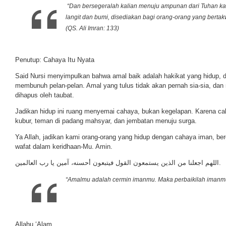
“Dan bersegeralah kalian menuju ampunan dari Tuhan kal
langit dan bumi, disediakan bagi orang-orang yang bertak
(QS. Ali Imran: 133)
Penutup: Cahaya Itu Nyata
Said Nursi menyimpulkan bahwa amal baik adalah hakikat yang hidup, 
membunuh pelan-pelan. Amal yang tulus tidak akan pernah sia-sia, dan 
dihapus oleh taubat.
Jadikan hidup ini ruang menyemai cahaya, bukan kegelapan. Karena cah
kubur, teman di padang mahsyar, dan jembatan menuju surga.
Ya Allah, jadikan kami orang-orang yang hidup dengan cahaya iman, be
wafat dalam keridhaan-Mu. Amin.
اللهم اجعلنا من الذين يستمعون القول فيتبعون أحسنه، آمين يا رب العالمين.
“Amalmu adalah cermin imanmu. Maka perbaikilah imanm
Allahu ‘Alam.