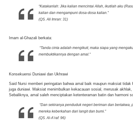
“Katakanlah: Jika kalian mencintai Allah, ikutilah aku (Ras
kalian dan mengampuni dosa-dosa kalian.”
(QS. Ali Imran: 31)
Imam al-Ghazali berkata:
“Tanda cinta adalah mengikuti; maka siapa yang mengaku
membuktikannya dengan amal.”
Konsekuensi Duniawi dan Ukhrawi
Said Nursi memberi peringatan bahwa amal baik maupun maksiat tidak 
juga duniawi. Maksiat menimbulkan kekacauan sosial, merusak akhla
Sebaliknya, amal saleh menciptakan ketenteraman batin dan harmoni so
“Dan sekiranya penduduk negeri beriman dan bertakwa, 
mereka keberkahan dari langit dan bumi.”
(QS. Al-A’raf: 96)