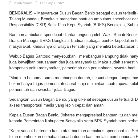
in
Advertorial
February 1, 2025
BENGKALIS
– Masyarakat Dusun Bagan Benio sebagai dusun terisolir 
Talang Muandau, Bengkalis menerima bantuan ambulans speedboat dari
Responsibility (CSR)
Bank Riau Kepri Syariah
(BRKS) Bengkalis, Sabtu 
Bantuan ambulans speedboat diantar langsung oleh Wakil Bupati Beng
Branch Manager
BRKS
Bengkalis Badriani sebagai bentuk kepedulian 
masyarakat, khususnya di wilayah terisolir yang memiliki keterbatasan t
Wabup Bagus Santoso menyebutkan, membangun kampung tidak hanya 
juga kewajiban perusahaan dan juga masyarakat. Maka sudah semestiny
komponen yaitu masyarakat, pemerintah dan perusahaan, swasta bagi
”Mari kita bersama-sama membangun daerah, sesuai dengan fungsi m
bukan hanya tugas pemerintah daerah saja melainkan suatu upaya kolab
pemerintah dan swasta,” jelas Bagus.
Sedangkan Dusun Bagan Benio, yang dikenal sebagai dusun tertua di Des
akses transportasi medis yang lebih cepat dan aman.
Kepala Dusun Bagan Benio, Johares mengapresiasi bantuan itu dan me
kepada Pemerintah Kabupaten Bengkalis serta
BRK Syariah
atas perhat
”Kami sangat berterima kasih atas bantuan ambulans speedboat ini. S
telah memberikan perhatian kepada dusun kami melalui pembangunan