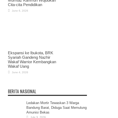
Mumtaz Karimun Wujudkan
Cita-cita Pendidikan
June 6, 2026
Ekspansi ke Ibukota, BRK
Syariah Gandeng Nazhir
Wakaf Warrior Kembangkan
Wakaf Uang
June 4, 2026
BERITA NASIONAL
Ledakan Mortir Tewaskan 3 Warga
Bandung Barat, Diduga Saat Memulung
Amunisi Bekas
July 9, 2026