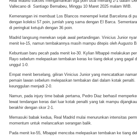
Real Madrid sukses mengamankan tiga poin usai menang 2-1 dalam De
Vallecano di
Santiago Bernabeu
, Minggu 10 Maret 2025 malam WIB.
Kemenangan ini membuat Los Blancos menempel ketat Barcelona di pu
dengan koleksi 57 poin, jumlah yang sama dengan El Barca. Sementara 
di peringkat ketujuh dengan 36 poin.
Madrid langsung menekan sejak awal pertandingan. Vinicius Junior ny
menit ke-15, namun tembakannya masih mampu ditepis oleh Augusto Ba
Kebuntuan baru pecah pada menit ke-30. Kylian Mbappé melakukan perg
Rayo sebelum melepaskan tembakan keras ke tiang dekat yang gagal di
unggul 1-0.
Empat menit berselang, giliran Vinicius Junior yang mencatatkan naman
pemain lawan sebelum melepaskan tembakan dari dalam kotak penalti.
keunggulan menjadi 2-0.
Namun, pada injury time babak pertama, Pedro Diaz berhasil memperkec
lewat tendangan keras dari luar kotak penalti yang tak mampu dijangka
berakhir dengan skor 2-1.
Memasuki babak kedua, Real Madrid mulai menurunkan intensitas perm
momentum untuk melancarkan serangan balik.
Pada menit ke-55, Mbappé mencoba melepaskan tembakan ke tiang dek