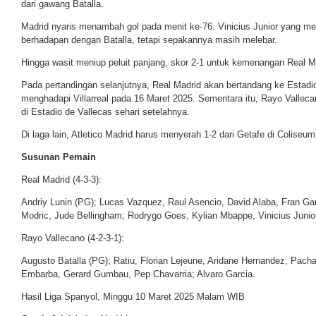
dari gawang Batalla.
Madrid nyaris menambah gol pada menit ke-76. Vinicius Junior yang 
berhadapan dengan Batalla, tetapi sepakannya masih melebar.
Hingga wasit meniup peluit panjang, skor 2-1 untuk kemenangan Real Ma
Pada pertandingan selanjutnya, Real Madrid akan bertandang ke Estadi
menghadapi Villarreal pada 16 Maret 2025. Sementara itu, Rayo Valle
di Estadio de Vallecas sehari setelahnya.
Di laga lain, Atletico Madrid harus menyerah 1-2 dari Getafe di Coliseu
Susunan Pemain
Real Madrid (4-3-3):
Andriy Lunin (PG); Lucas Vazquez, Raul Asencio, David Alaba, Fran Ga
Modric, Jude Bellingham; Rodrygo Goes, Kylian Mbappe, Vinicius Junior
Rayo Vallecano (4-2-3-1):
Augusto Batalla (PG); Ratiu, Florian Lejeune, Aridane Hernandez, Pacha
Embarba, Gerard Gumbau, Pep Chavarria; Alvaro Garcia.
Hasil Liga Spanyol, Minggu 10 Maret 2025 Malam WIB