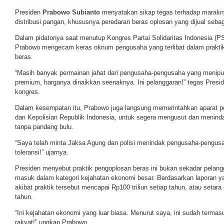
Presiden
Prabowo Subianto
menyatakan sikap tegas terhadap marakn
distribusi pangan, khususnya peredaran beras oplosan yang dijual seba
Dalam pidatonya saat menutup Kongres Partai Solidaritas Indonesia (PSI
Prabowo mengecam keras oknum pengusaha yang terlibat dalam praktik
beras.
“Masih banyak permainan jahat dari pengusaha-pengusaha yang menipu r
premium, harganya dinaikkan seenaknya. Ini pelanggaran!” tegas Presi
kongres.
Dalam kesempatan itu, Prabowo juga langsung memerintahkan aparat 
dan Kepolisian Republik Indonesia, untuk segera mengusut dan menind
tanpa pandang bulu.
“Saya telah minta Jaksa Agung dan polisi menindak pengusaha-pengusa
toleransi!” ujarnya.
Presiden menyebut praktik pengoplosan beras ini bukan sekadar pelang
masuk dalam kategori kejahatan ekonomi besar. Berdasarkan laporan ya
akibat praktik tersebut mencapai Rp100 triliun setiap tahun, atau setara
tahun.
“Ini kejahatan ekonomi yang luar biasa. Menurut saya, ini sudah term
rakyat!” ungkap Prabowo.