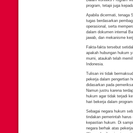
program, tetapi juga kepa
Apabila dicermati, tenaga 
tugas berdasarkan pembagia
operasional, serta memper
dalam dokumen internal Ba
jawab, dan mekanisme kerja
Fakta-fakta tersebut setid
apakah hubungan hukum ya
murni, ataukah telah memilik
Indonesia.
Tulisan ini tidak bermak
pekerja dalam pengertian 
didasarkan pada pemeriks
Namun justru karena terdap
hukum agar tidak terjadi k
hari bekerja dalam program
Sebagai negara hukum seb
tindakan pemerintah harus
kepastian hukum. Di sampi
negara berhak atas pekerj