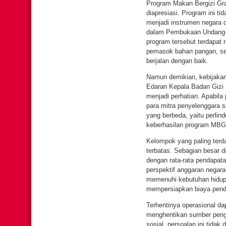
Program Makan Bergizi Gra
diapresiasi. Program ini ti
menjadi instrumen negara 
dalam Pembukaan Undang-Un
program tersebut terdapat
pemasok bahan pangan, sert
berjalan dengan baik.
Namun demikian, kebijakan
Edaran Kepala Badan Gizi
menjadi perhatian. Apabila
para mitra penyelenggara s
yang berbeda, yaitu perli
keberhasilan program MBG
Kelompok yang paling terd
terbatas. Sebagian besar 
dengan rata-rata pendapatan
perspektif anggaran negar
memenuhi kebutuhan hidup 
mempersiapkan biaya pendi
Terhentinya operasional da
menghentikan sumber pengh
sosial, persoalan ini tida