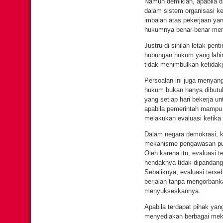
Namun demikian, apabila d
dalam sistem organisasi k
imbalan atas pekerjaan yan
hukumnya benar-benar men
Justru di sinilah letak pe
hubungan hukum yang lahir
tidak menimbulkan ketidak
Persoalan ini juga menyan
hukum bukan hanya dibutuh
yang setiap hari bekerja 
apabila pemerintah mampu 
melakukan evaluasi ketika
Dalam negara demokrasi, k
mekanisme pengawasan publ
Oleh karena itu, evaluasi
hendaknya tidak dipandang
Sebaliknya, evaluasi terse
berjalan tanpa mengorbank
menyukseskannya.
Apabila terdapat pihak ya
menyediakan berbagai mek