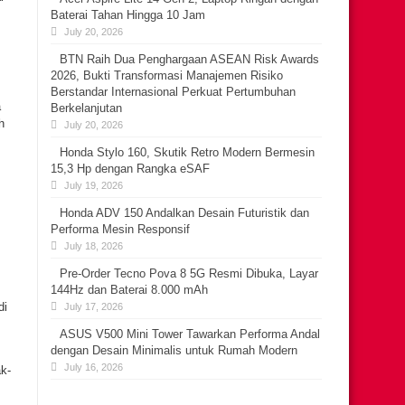
Baterai Tahan Hingga 10 Jam
July 20, 2026
BTN Raih Dua Penghargaan ASEAN Risk Awards
2026, Bukti Transformasi Manajemen Risiko
Berstandar Internasional Perkuat Pertumbuhan
a
Berkelanjutan
h
July 20, 2026
Honda Stylo 160, Skutik Retro Modern Bermesin
15,3 Hp dengan Rangka eSAF
July 19, 2026
Honda ADV 150 Andalkan Desain Futuristik dan
Performa Mesin Responsif
July 18, 2026
Pre-Order Tecno Pova 8 5G Resmi Dibuka, Layar
144Hz dan Baterai 8.000 mAh
di
July 17, 2026
ASUS V500 Mini Tower Tawarkan Performa Andal
dengan Desain Minimalis untuk Rumah Modern
July 16, 2026
k-