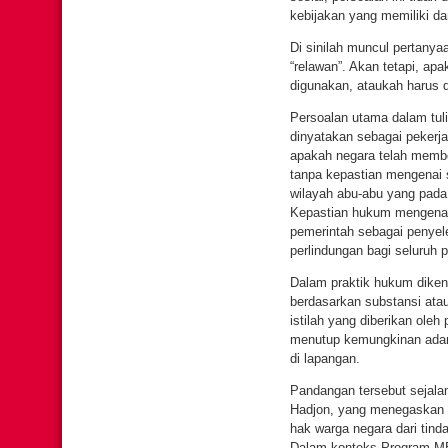
kebijakan yang memiliki d
Di sinilah muncul pertany
“relawan”. Akan tetapi, ap
digunakan, ataukah harus d
Persoalan utama dalam tul
dinyatakan sebagai pekerj
apakah negara telah memb
tanpa kepastian mengenai s
wilayah abu-abu yang pada
Kepastian hukum mengenai 
pemerintah sebagai penye
perlindungan bagi seluruh
Dalam praktik hukum dikena
berdasarkan substansi at
istilah yang diberikan oleh
menutup kemungkinan adany
di lapangan.
Pandangan tersebut sejala
Hadjon, yang menegaskan 
hak warga negara dari tin
Dalam konteks Program MB