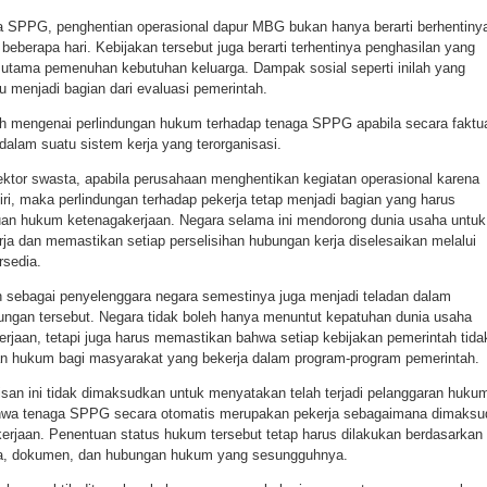
a SPPG, penghentian operasional dapur MBG bukan hanya berarti berhentiny
eberapa hari. Kebijakan tersebut juga berarti terhentinya penghasilan yang
 utama pemenuhan kebutuhan keluarga. Dampak sosial seperti inilah yang
u menjadi bagian dari evaluasi pemerintah.
ah mengenai perlindungan hukum terhadap tenaga SPPG apabila secara faktu
 dalam suatu sistem kerja yang terorganisasi.
ektor swasta, apabila perusahaan menghentikan kegiatan operasional karena
ri, maka perlindungan terhadap pekerja tetap menjadi bagian yang harus
tuan hukum ketenagakerjaan. Negara selama ini mendorong dunia usaha untuk
ja dan memastikan setiap perselisihan hubungan kerja diselesaikan melalui
sedia.
ah sebagai penyelenggara negara semestinya juga menjadi teladan dalam
dungan tersebut. Negara tidak boleh hanya menuntut kepatuhan dunia usaha
rjaan, tetapi juga harus memastikan bahwa setiap kebijakan pemerintah tida
n hukum bagi masyarakat yang bekerja dalam program-program pemerintah.
isan ini tidak dimaksudkan untuk menyatakan telah terjadi pelanggaran huku
wa tenaga SPPG secara otomatis merupakan pekerja sebagaimana dimaksu
erjaan. Penentuan status hukum tersebut tetap harus dilakukan berdasarkan
ta, dokumen, dan hubungan hukum yang sesungguhnya.