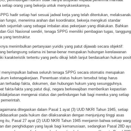
da setiap orang yang bekerja untuk menyukseskannya.
SPPG hadir setiap hari sesuai jadwal kerja yang telah ditentukan, melaksana
n fungsi, menerima arahan dari koordinator, bekerja mengikuti standar
oleh sejumlah uang sebagai imbalan atas pekerjaan yang dilakukan. Bahkan
dan Gizi Nasional sendiri, tenaga SPPG memiliki pembagian tugas, tanggung
 yang terstruktur.
aknya menimbulkan pertanyaan yuridis yang patut dijawab secara objektif:
ng berlangsung selama ini benar-benar merupakan hubungan kerelawanan
i karakteristik tertentu yang perlu dikaji lebih lanjut berdasarkan hukum posit
sud menyimpulkan bahwa seluruh tenaga SPPG secara otomatis merupakan
hukum ketenagakerjaan. Penentuan status hukum tersebut tetap harus
aan terhadap fakta, dokumen, dan hubungan hukum yang sesungguhnya.
at fakta-fakta yang patut diuji, negara berkewajiban memberikan kepastian
etidakjelasan mengenai status dan perlindungan hak bagi mereka yang setiap
 pemerintah.
agaimana ditegaskan dalam Pasal 1 ayat (3) UUD NKRI Tahun 1945, setiap
 didasarkan pada hukum dan dilaksanakan dengan menjunjung tinggi asas
ng itu, Pasal 27 ayat (2) UUD NKRI Tahun 1945 menjamin bahwa setiap warg
aan dan penghidupan yang layak bagi kemanusiaan, sedangkan Pasal 28D ay