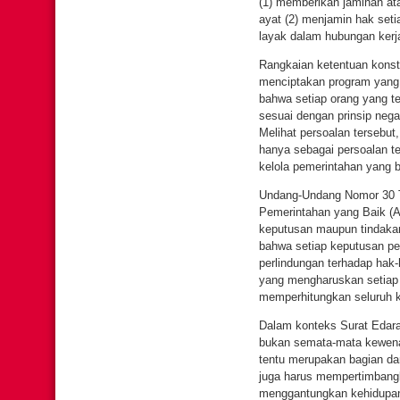
(1) memberikan jaminan at
ayat (2) menjamin hak seti
layak dalam hubungan kerj
Rangkaian ketentuan konst
menciptakan program yang 
bahwa setiap orang yang t
sesuai dengan prinsip nega
Melihat persoalan tersebu
hanya sebagai persoalan tek
kelola pemerintahan yang b
Undang-Undang Nomor 30 T
Pemerintahan yang Baik (
keputusan maupun tindakan
bahwa setiap keputusan pe
perlindungan terhadap hak-
yang mengharuskan setiap 
memperhitungkan seluruh k
Dalam konteks Surat Edara
bukan semata-mata kewen
tentu merupakan bagian dari
juga harus mempertimbangk
menggantungkan kehidupan