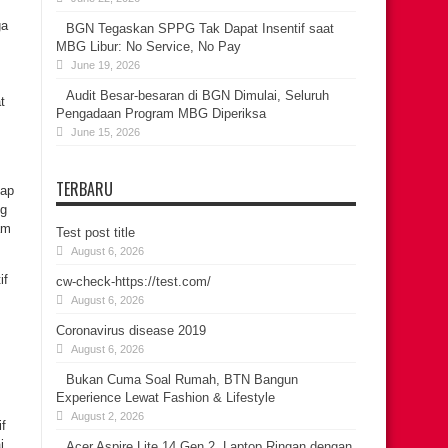
ga
BGN Tegaskan SPPG Tak Dapat Insentif saat
MBG Libur: No Service, No Pay
June 19, 2026
Audit Besar-besaran di BGN Dimulai, Seluruh
t
Pengadaan Program MBG Diperiksa
June 15, 2026
TERBARU
dap
ng
am
Test post title
August 6, 2026
if
cw-check-https://test.com/
August 6, 2026
Coronavirus disease 2019
August 6, 2026
Bukan Cuma Soal Rumah, BTN Bangun
Experience Lewat Fashion & Lifestyle
August 2, 2026
f
i
Acer Aspire Lite 14 Gen 2, Laptop Ringan dengan