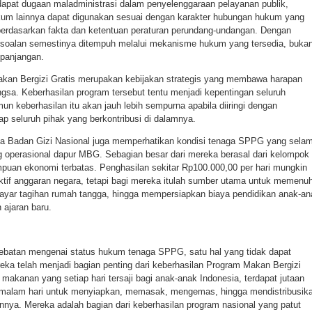
rdapat dugaan maladministrasi dalam penyelenggaraan pelayanan publik,
m lainnya dapat digunakan sesuai dengan karakter hubungan hukum yang
 berdasarkan fakta dan ketentuan peraturan perundang-undangan. Dengan
rsoalan semestinya ditempuh melalui mekanisme hukum yang tersedia, buka
epanjangan.
kan Bergizi Gratis merupakan kebijakan strategis yang membawa harapan
gsa. Keberhasilan program tersebut tentu menjadi kepentingan seluruh
n keberhasilan itu akan jauh lebih sempurna apabila diiringi dengan
p seluruh pihak yang berkontribusi di dalamnya.
ila Badan Gizi Nasional juga memperhatikan kondisi tenaga SPPG yang sela
ng operasional dapur MBG. Sebagian besar dari mereka berasal dari kelompok
an ekonomi terbatas. Penghasilan sekitar Rp100.000,00 per hari mungkin
ktif anggaran negara, tetapi bagi mereka itulah sumber utama untuk memenuh
yar tagihan rumah tangga, hingga mempersiapkan biaya pendidikan anak-an
ajaran baru.
rdebatan mengenai status hukum tenaga SPPG, satu hal yang tidak dapat
eka telah menjadi bagian penting dari keberhasilan Program Makan Bergizi
si makanan yang setiap hari tersaji bagi anak-anak Indonesia, terdapat jutaan
k malam hari untuk menyiapkan, memasak, mengemas, hingga mendistribusik
nya. Mereka adalah bagian dari keberhasilan program nasional yang patut