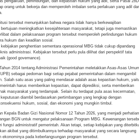
as pengakuan, perlindungan, dan kepastian hukum yang adil, serta Pasal 28D
ap orang untuk bekerja dan memperoleh imbalan serta perlakuan yang adil da
a.
itusi tersebut menunjukkan bahwa negara tidak hanya berkewajiban
bertujuan meningkatkan kesejahteraan masyarakat, tetapi juga memastikan
erlibat dalam pelaksanaan program tersebut memperoleh perlindungan hukum
ra hukum dan keadilan sosial.
t, kebijakan penghentian sementara operasional MBG tidak cukup dipandang
nis administrasi. Kebijakan tersebut perlu pula dilihat dari perspektif tata
aik (good governance).
ahun 2014 tentang Administrasi Pemerintahan meletakkan Asas-Asas Umu
AUPB) sebagai pedoman bagi setiap pejabat pemerintahan dalam mengambil
. Salah satu asas yang paling mendasar adalah asas kepastian hukum, yait
merintah harus memberikan kepastian, dapat diprediksi, serta memberikan
hak masyarakat yang terdampak. Selain itu terdapat pula asas kecermatan,
keputusan diambil berdasarkan pertimbangan yang lengkap dengan
onsekuensi hukum, sosial, dan ekonomi yang mungkin timbul.
n Kepala Badan Gizi Nasional Nomor 12 Tahun 2026, yang menjadi perhatian
angan BGN untuk mengatur pelaksanaan Program MBG. Kewenangan terseb
 fungsi administratif pemerintah. Akan tetapi, setiap kebijakan yang diterbitk
an akibat yang ditimbulkannya terhadap masyarakat yang secara langsung
 ekonominya pada keberlangsungan program tersebut.