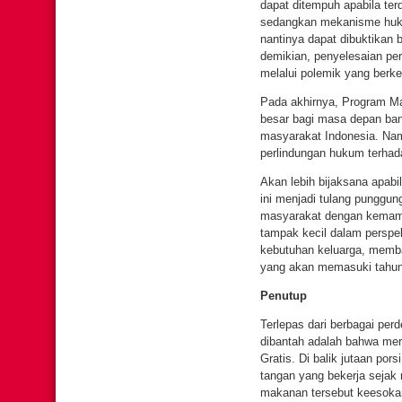
dapat ditempuh apabila te
sedangkan mekanisme huku
nantinya dapat dibuktikan
demikian, penyelesaian pe
melalui polemik yang berk
Pada akhirnya, Program Ma
besar bagi masa depan ban
masyarakat Indonesia. Namu
perlindungan hukum terhada
Akan lebih bijaksana apab
ini menjadi tulang punggu
masyarakat dengan kemampu
tampak kecil dalam perspe
kebutuhan keluarga, memba
yang akan memasuki tahun 
Penutup
Terlepas dari berbagai pe
dibantah adalah bahwa mer
Gratis. Di balik jutaan por
tangan yang bekerja seja
makanan tersebut keesokan