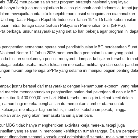
tis (MBG) merupakan salah satu program strategis nasional yang layak
dak hanya bertujuan meningkatkan kualitas gizi anak-anak Indonesia, tetapi ju
dalam mewujudkan cita-cita kesejahteraan sosial sebagaimana diamanatkan
dang Dasar Negara Republik Indonesia Tahun 1945. Di balik keberhasilan
 ribuan mitra, tenaga dapur Satuan Pelayanan Pemenuhan Gizi (SPPG),
a berbagai unsur masyarakat yang setiap hari bekerja agar program ini dapa
 penghentian sementara operasional pendistribusian MBG berdasarkan Surat
 Nasional Nomor 12 Tahun 2026 memunculkan persoalan hukum yang patut
 pada tulisan sebelumnya penulis menyoroti dampak kebijakan tersebut terha
ebagai pelaku usaha, maka tulisan ini mencoba melihatnya dari sudut panda
ndungan hukum bagi tenaga SPPG yang selama ini menjadi bagian penting dal
.
ampak justru berasal dari masyarakat dengan kemampuan ekonomi yang relat
dari mereka menggantungkan penghasilan harian dari pekerjaan di dapur MBG
 sekitar Rp100.000,00 per hari. Nilai tersebut mungkin terlihat kecil dalam
a, namun bagi mereka penghasilan itu merupakan sumber utama untuk
keluarga, membayar tagihan listrik, membeli kebutuhan pokok, hingga
dikan anak yang akan memasuki tahun ajaran baru.
pur MBG tidak hanya menghentikan aktivitas kerja mereka, tetapi juga
asilan yang selama ini menopang kehidupan rumah tangga. Dalam perspekti
k dapat dipandang sebagai konsekuensi administratif semata, melainkan sebaga