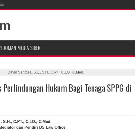
ber
PEDOMAN MEDIA SIBER
David Santosa, S.E., S.H., C.PT., C.LO., C.Med.
is Perlindungan Hukum Bagi Tenaga SPPG di
, S.H., C.PT., C.LO., C.Med.
Mediator dan Pendiri DS Law Office