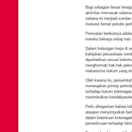
Bagi sebagian besar tenag
aktivitas memasak selama b
selama ini menjadi sumber
menurut hemat penulis perl
Persoalan berikutnya adal
mereka bekerja setiap hari
Dalam hubungan kerja di s
kebijakan perusahaan sendi
diperhatikan sesuai keten
menghormati hak-hak peker
mekanisme hukum yang ter
Oleh karena itu, pemerint
menerapkan prinsip perlin
terhadap hukum ketenagake
menimbulkan ketidakpastia
Perlu ditegaskan bahwa tul
ataupun menyimpulkan bah
dalam ketentuan ketenagak
pemeriksaan terhadap fak