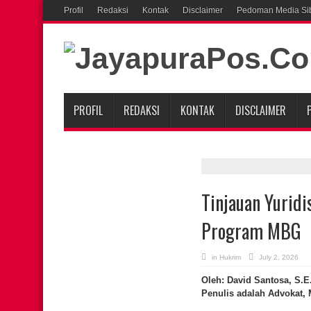
Profil
Redaksi
Kontak
Disclaimer
Pedoman Media Si
PROFIL
REDAKSI
KONTAK
DISCLAIMER
Tinjauan Yurid
Program MBG
in
Hukrim
July 2, 2026
Oleh: David Santosa, S.E.
Penulis adalah Advokat, 