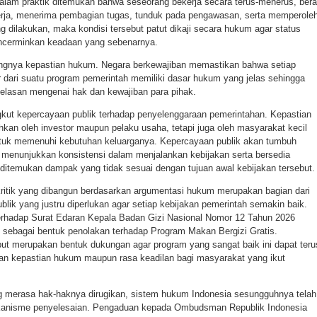
alam praktik ditemukan bahwa seseorang bekerja secara terus-menerus, ber
erja, menerima pembagian tugas, tunduk pada pengawasan, serta memperole
g dilakukan, maka kondisi tersebut patut dikaji secara hukum agar status
cerminkan keadaan yang sebenarnya.
ntingnya kepastian hukum. Negara berkewajiban memastikan bahwa setiap
 dari suatu program pemerintah memiliki dasar hukum yang jelas sehingga
jelasan mengenai hak dan kewajiban para pihak.
gkut kepercayaan publik terhadap penyelenggaraan pemerintahan. Kepastian
kan oleh investor maupun pelaku usaha, tetapi juga oleh masyarakat kecil
untuk memenuhi kebutuhan keluarganya. Kepercayaan publik akan tumbuh
menunjukkan konsistensi dalam menjalankan kebijakan serta bersedia
 ditemukan dampak yang tidak sesuai dengan tujuan awal kebijakan tersebut.
ritik yang dibangun berdasarkan argumentasi hukum merupakan bagian dari
ik yang justru diperlukan agar setiap kebijakan pemerintah semakin baik.
 terhadap Surat Edaran Kepala Badan Gizi Nasional Nomor 12 Tahun 2026
 sebagai bentuk penolakan terhadap Program Makan Bergizi Gratis.
but merupakan bentuk dukungan agar program yang sangat baik ini dapat teru
an kepastian hukum maupun rasa keadilan bagi masyarakat yang ikut
ng merasa hak-haknya dirugikan, sistem hukum Indonesia sesungguhnya telah
anisme penyelesaian. Pengaduan kepada Ombudsman Republik Indonesia