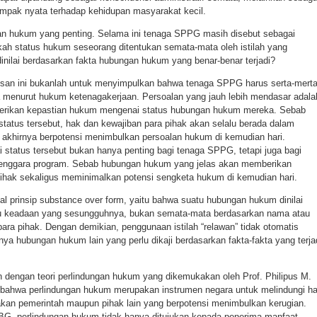
ampak nyata terhadap kehidupan masyarakat kecil.
aan hukum yang penting. Selama ini tenaga SPPG masih disebut sebagai
akah status hukum seseorang ditentukan semata-mata oleh istilah yang
inilai berdasarkan fakta hubungan hukum yang benar-benar terjadi?
isan ini bukanlah untuk menyimpulkan bahwa tenaga SPPG harus serta-mert
a menurut hukum ketenagakerjaan. Persoalan yang jauh lebih mendasar adala
erikan kepastian hukum mengenai status hubungan hukum mereka. Sebab
tatus tersebut, hak dan kewajiban para pihak akan selalu berada dalam
 akhirnya berpotensi menimbulkan persoalan hukum di kemudian hari.
status tersebut bukan hanya penting bagi tenaga SPPG, tetapi juga bagi
lenggara program. Sebab hubungan hukum yang jelas akan memberikan
 pihak sekaligus meminimalkan potensi sengketa hukum di kemudian hari.
l prinsip substance over form, yaitu bahwa suatu hubungan hukum dinilai
au keadaan yang sesungguhnya, bukan semata-mata berdasarkan nama atau
 para pihak. Dengan demikian, penggunaan istilah “relawan” tidak otomatis
a hubungan hukum lain yang perlu dikaji berdasarkan fakta-fakta yang terja
n dengan teori perlindungan hukum yang dikemukakan oleh Prof. Philipus M.
bahwa perlindungan hukum merupakan instrumen negara untuk melindungi ha
dakan pemerintah maupun pihak lain yang berpotensi menimbulkan kerugian.
G, perlindungan hukum tidak hanya ditujukan kepada penerima manfaat