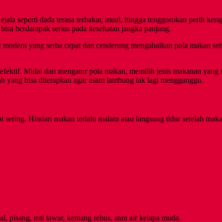
a seperti dada terasa terbakar, mual, hingga tenggorokan perih kerap
, bisa berdampak serius pada kesehatan jangka panjang.
at modern yang serba cepat dan cenderung mengabaikan pola makan seh
 efektif. Mulai dari mengatur pola makan, memilih jenis makanan yang
h yang bisa diterapkan agar asam lambung tak lagi mengganggu.
pi sering. Hindari makan terlalu malam atau langsung tidur setelah mak
 pisang, roti tawar, kentang rebus, atau air kelapa muda.