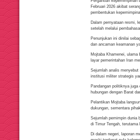
Pergantian kepemimpinan be
Februari 2026 akibat serang
pembentukan kepemimpinan
Dalam pernyataan resmi, l
setelah melalui pembahasan
Penunjukan ini dinilai sebag
dan ancaman keamanan ya
Mojtaba Khamenei, ulama be
layar pemerintahan Iran me
Sejumlah analis menyebut 
institusi militer strategis
Pandangan politiknya juga 
hubungan dengan Barat dan 
Pelantikan Mojtaba langsu
dukungan, sementara pihak
Sejumlah pemimpin dunia b
di Timur Tengah, terutama 
Di dalam negeri, laporan 
meski terdapat pula kelom