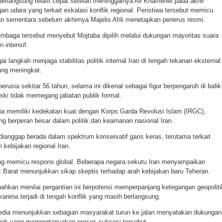
rlangsung relatif cepat setelah meninggalnya Ali Khamenei pada akhir
an udara yang terkait eskalasi konflik regional. Peristiwa tersebut memicu
 sementara sebelum akhirnya Majelis Ahli menetapkan penerus resmi.
embaga tersebut menyebut Mojtaba dipilih melalui dukungan mayoritas suara
 intensif.
ai langkah menjaga stabilitas politik internal Iran di tengah tekanan eksternal
ng meningkat.
rusia sekitar 56 tahun, selama ini dikenal sebagai figur berpengaruh di balik
ski tidak memegang jabatan publik formal.
ia memiliki kedekatan kuat dengan Korps Garda Revolusi Islam (IRGC),
 yang berperan besar dalam politik dan keamanan nasional Iran.
dianggap berada dalam spektrum konservatif garis keras, terutama terkait
kebijakan regional Iran.
ng memicu respons global. Beberapa negara sekutu Iran menyampaikan
 Barat menunjukkan sikap skeptis terhadap arah kebijakan baru Teheran.
ahkan menilai pergantian ini berpotensi memperpanjang ketegangan geopoliti
karena terjadi di tengah konflik yang masih berlangsung.
media menunjukkan sebagian masyarakat turun ke jalan menyatakan dukungan
pok yang mempertanyakan proses suksesi tersebut.