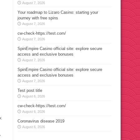
August 7, 2026
Your roadmap to Lizaro Casino: starting your
journey with free spins
August 7, 2026
cw-check-https://test.com/
August 7, 2026
SpinEmpire Casino official site: explore secure
access and exclusive bonuses
August 7, 2026
SpinEmpire Casino official site: explore secure
access and exclusive bonuses
August 7, 2026
Test post title
August 6, 2026
cw-check-https://test.com/
August 6, 2026
k
Coronavirus disease 2019
August 6, 2026
,