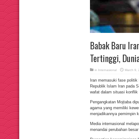
Babak Baru Ira
Tertinggi, Dunia
in
Internasional
March 9,
Iran memasuki fase politik
Republik Islam Iran pada S
wafat dalam situasi konfli
Pengangkatan Mojtaba dipu
agama yang memiliki kewen
menjadikannya pemimpin ke
Media internasional melapo
menandai perubahan besar