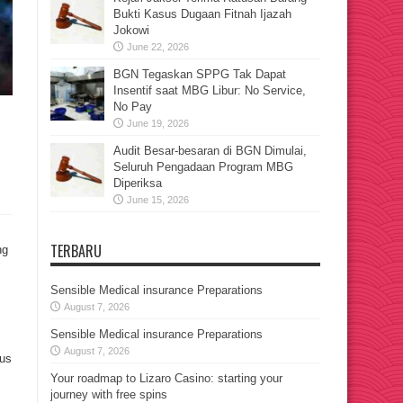
Bukti Kasus Dugaan Fitnah Ijazah
Jokowi
June 22, 2026
BGN Tegaskan SPPG Tak Dapat
Insentif saat MBG Libur: No Service,
No Pay
June 19, 2026
Audit Besar-besaran di BGN Dimulai,
Seluruh Pengadaan Program MBG
Diperiksa
June 15, 2026
TERBARU
ng
Sensible Medical insurance Preparations
August 7, 2026
Sensible Medical insurance Preparations
August 7, 2026
gus
Your roadmap to Lizaro Casino: starting your
journey with free spins