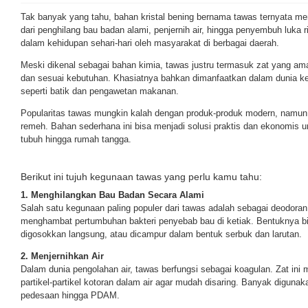
Tak banyak yang tahu, bahan kristal bening bernama tawas ternyata m
dari penghilang bau badan alami, penjernih air, hingga penyembuh luka 
dalam kehidupan sehari-hari oleh masyarakat di berbagai daerah.
Meski dikenal sebagai bahan kimia, tawas justru termasuk zat yang am
dan sesuai kebutuhan. Khasiatnya bahkan dimanfaatkan dalam dunia keca
seperti batik dan pengawetan makanan.
Popularitas tawas mungkin kalah dengan produk-produk modern, namun 
remeh. Bahan sederhana ini bisa menjadi solusi praktis dan ekonomis un
tubuh hingga rumah tangga.
Berikut ini tujuh kegunaan tawas yang perlu kamu tahu:
1. Menghilangkan Bau Badan Secara Alami
Salah satu kegunaan paling populer dari tawas adalah sebagai deodora
menghambat pertumbuhan bakteri penyebab bau di ketiak. Bentuknya bis
digosokkan langsung, atau dicampur dalam bentuk serbuk dan larutan.
2. Menjernihkan Air
Dalam dunia pengolahan air, tawas berfungsi sebagai koagulan. Zat i
partikel-partikel kotoran dalam air agar mudah disaring. Banyak digunaka
pedesaan hingga PDAM.