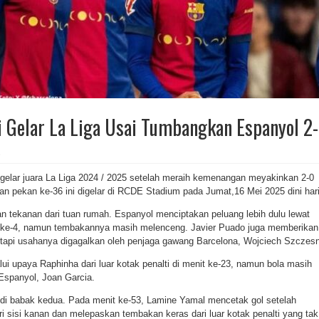
i Gelar La Liga Usai Tumbangkan Espanyol 2
5
gelar juara La Liga 2024 / 2025 setelah meraih kemenangan meyakinkan 2-0
gan pekan ke-36 ini digelar di RCDE Stadium pada Jumat,16 Mei 2025 dini hari
n tekanan dari tuan rumah. Espanyol menciptakan peluang lebih dulu lewat
 ke-4, namun tembakannya masih melenceng. Javier Puado juga memberikan
etapi usahanya digagalkan oleh penjaga gawang Barcelona, Wojciech Szczesn
i upaya Raphinha dari luar kotak penalti di menit ke-23, namun bola masih
Espanyol, Joan Garcia.
di babak kedua. Pada menit ke-53, Lamine Yamal mencetak gol setelah
ri sisi kanan dan melepaskan tembakan keras dari luar kotak penalti yang tak