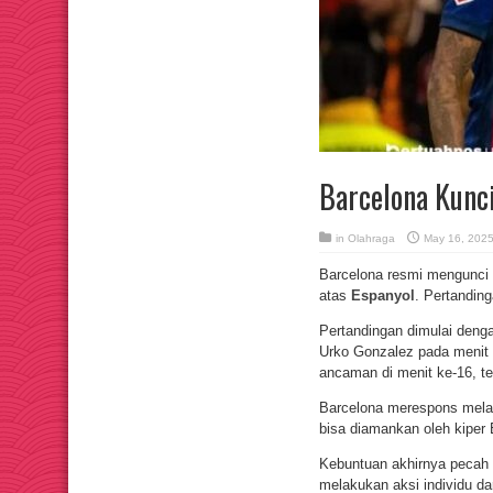
Barcelona Kunc
in
Olahraga
May 16, 202
Barcelona resmi mengunci 
atas
Espanyol
. Pertandin
Pertandingan dimulai denga
Urko Gonzalez pada menit
ancaman di menit ke-16, t
Barcelona merespons melalu
bisa diamankan oleh kiper 
Kebuntuan akhirnya pecah 
melakukan aksi individu da