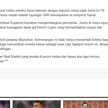
ruk ketika mereka harus bermain dengan sepuluh orang sejak menit ke-79.
 kartu merah setelah tayangan VAR menunjukkan ia menyikut Yamal.
embuat Espanyol kesulitan mengembangkan permainan. Justru di masa injur
akan keunggulan lewat gol Fermin Lopez yang memanfaatkan umpan dari
eluit panjang dibunyikan. Kemenangan ini tidak hanya menambah koleksi tiga
i juga memastikan mereka keluar sebagai juara Liga Spanyol musim ini, deng
andingan.
ari Real Madrid yang berada di posisi kedua dan hanya dua laga tersisa,
jar.***