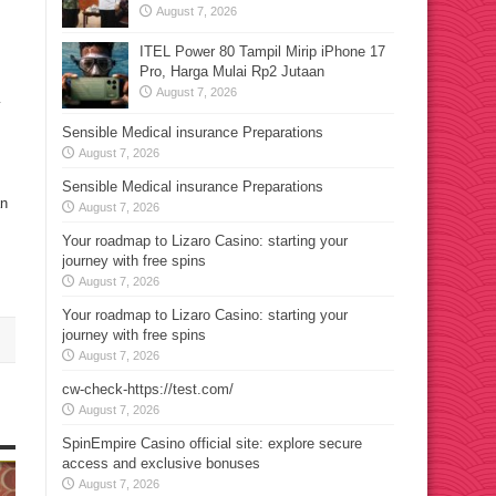
August 7, 2026
ITEL Power 80 Tampil Mirip iPhone 17
Pro, Harga Mulai Rp2 Jutaan
August 7, 2026
y
Sensible Medical insurance Preparations
August 7, 2026
Sensible Medical insurance Preparations
an
August 7, 2026
Your roadmap to Lizaro Casino: starting your
journey with free spins
August 7, 2026
Your roadmap to Lizaro Casino: starting your
journey with free spins
August 7, 2026
cw-check-https://test.com/
August 7, 2026
SpinEmpire Casino official site: explore secure
access and exclusive bonuses
August 7, 2026