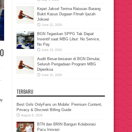
Kejari Jaksel Terima Ratusan Barang
Bukti Kasus Dugaan Fitnah Ijazah
Jokowi
June 22, 2026
BGN Tegaskan SPPG Tak Dapat
Insentif saat MBG Libur: No Service,
No Pay
-0
June 19, 2026
Audit Besar-besaran di BGN Dimulai,
Seluruh Pengadaan Program MBG
Diperiksa
June 15, 2026
.
TERBARU
y.
Best Girls OnlyFans on Mobile: Premium Content,
Privacy & Discreet Billing Guide
August 8, 2026
BTN dan BRIN Bangun Kolaborasi
Pacu Inovasi