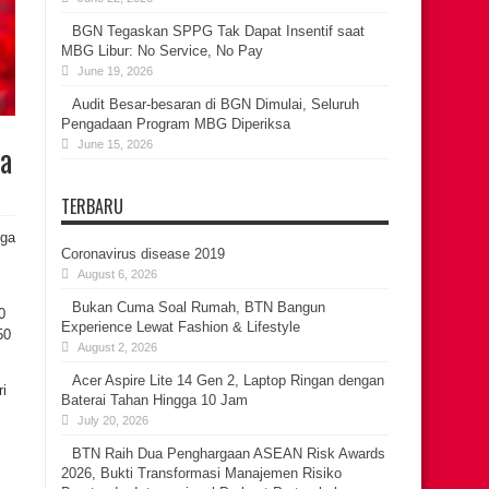
BGN Tegaskan SPPG Tak Dapat Insentif saat
MBG Libur: No Service, No Pay
June 19, 2026
Audit Besar-besaran di BGN Dimulai, Seluruh
Pengadaan Program MBG Diperiksa
ya
June 15, 2026
TERBARU
gga
Coronavirus disease 2019
August 6, 2026
Bukan Cuma Soal Rumah, BTN Bangun
0
Experience Lewat Fashion & Lifestyle
50
August 2, 2026
Acer Aspire Lite 14 Gen 2, Laptop Ringan dengan
ri
Baterai Tahan Hingga 10 Jam
July 20, 2026
BTN Raih Dua Penghargaan ASEAN Risk Awards
2026, Bukti Transformasi Manajemen Risiko