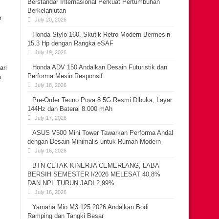
Berstandar Internasional Perkuat Pertumbuhan
Berkelanjutan
r
July 20, 2026
Honda Stylo 160, Skutik Retro Modern Bermesin
15,3 Hp dengan Rangka eSAF
July 19, 2026
Honda ADV 150 Andalkan Desain Futuristik dan
ari
Performa Mesin Responsif
a
July 18, 2026
Pre-Order Tecno Pova 8 5G Resmi Dibuka, Layar
144Hz dan Baterai 8.000 mAh
July 17, 2026
ASUS V500 Mini Tower Tawarkan Performa Andal
dengan Desain Minimalis untuk Rumah Modern
July 16, 2026
BTN CETAK KINERJA CEMERLANG, LABA
BERSIH SEMESTER I/2026 MELESAT 40,8%
DAN NPL TURUN JADI 2,99%
July 16, 2026
Yamaha Mio M3 125 2026 Andalkan Bodi
Ramping dan Tangki Besar