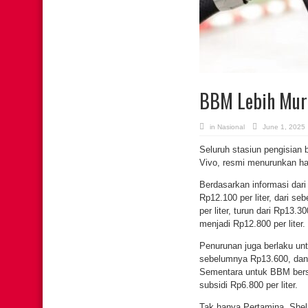
BBM Lebih Murah
in
Nasional
June 1, 2025
Seluruh stasiun pengisian
Vivo, resmi menurunkan h
Berdasarkan informasi dar
Rp12.100 per liter, dari 
per liter, turun dari Rp13
menjadi Rp12.800 per liter.
Penurunan juga berlaku untu
sebelumnya Rp13.600, dan P
Sementara untuk BBM bersub
subsidi Rp6.800 per liter.
Tak hanya Pertamina, Shel