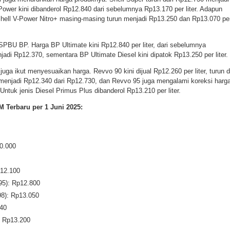
-Power kini dibanderol Rp12.840 dari sebelumnya Rp13.170 per liter. Adapun
Shell V-Power Nitro+ masing-masing turun menjadi Rp13.250 dan Rp13.070 pe
PBU BP. Harga BP Ultimate kini Rp12.840 per liter, dari sebelumnya
adi Rp12.370, sementara BP Ultimate Diesel kini dipatok Rp13.250 per liter.
ga ikut menyesuaikan harga. Revvo 90 kini dijual Rp12.260 per liter, turun d
menjadi Rp12.340 dari Rp12.730, dan Revvo 95 juga mengalami koreksi harg
 Untuk jenis Diesel Primus Plus dibanderol Rp13.210 per liter.
 Terbaru per 1 Juni 2025:
10.000
12.100
5): Rp12.800
8): Rp13.050
740
: Rp13.200