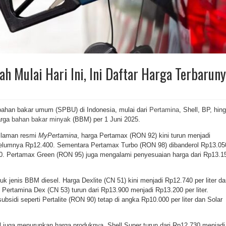
 Mulai Hari Ini, Ini Daftar Harga Terbarun
 bahan bakar umum (SPBU) di Indonesia, mulai dari
Pertamina
, Shell, BP, hin
arga
bahan bakar
minyak
(BBM) per 1 Juni 2025.
i laman resmi
MyPertamina
, harga Pertamax (RON 92) kini turun menjadi
sebelumnya Rp12.400. Sementara Pertamax Turbo (RON 98) dibanderol Rp13.05
.300. Pertamax Green (RON 95) juga mengalami penyesuaian harga dari Rp13.1
k jenis BBM diesel. Harga Dexlite (CN 51) kini menjadi Rp12.740 per liter da
ertamina Dex (CN 53) turun dari Rp13.900 menjadi Rp13.200 per liter.
sidi seperti Pertalite (RON 90) tetap di angka Rp10.000 per liter dan Solar
l juga menurunkan harga produknya. Shell Super turun dari Rp12.730 menjadi