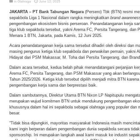
in
Olahraga
June 12, 2025
JAKARTA –
PT Bank Tabungan Negara
(Persero) Tbk (BTN) resmi men
sepakbola Liga 1 Nasional dalam rangka meningkatkan
brand awarenes
pengembangan ekosistem bisnis perseroan. Penandatanganan kerja s
tiga klub sepakbola tersebut, yakni Arema FC, Persita Tangerang, dan
Menara 1 BTN, Jakarta, pada Kamis, 12 Juni 2025.
Acara penandatanganan kerja sama tersebut dihadiri oleh direksi dan
masing pengurus ketiga klub sepakbola dan perwakilan pemain, yakni A
Hidayat dari PSM Makassar, M. Toha dari Persita Tangerang, dan Bra
Dalam acara tersebut, kedua belah pihak menandatangani perjanjian ke
Arema FC, Persita Tangerang, dan PSM Makassar yang akan berlangsu
Tahun 2025/2026. Ketiga klub tersebut dipilih menjadi mitra BTN karena
pengembangan kerja sama dan berprestasi baik.
Dalam sambutannya, Direktur Utama BTN Nixon LP Napitupulu mengatak
merupakan wujud komitmen BTN untuk mendukung pengembangan ekosi
khususnya dalam hal ini sepakbola sebagai olahraga yang populer dan m
besar.
“Tidak bisa dipungkiri, mayoritas masyarakat Indonesia masih mencinta
kami ingin berperan dalam pengembangan dunia sepakbola secara tidak
sponsorship. Ini merupakan langkah awal kami masuk ke industri sepak