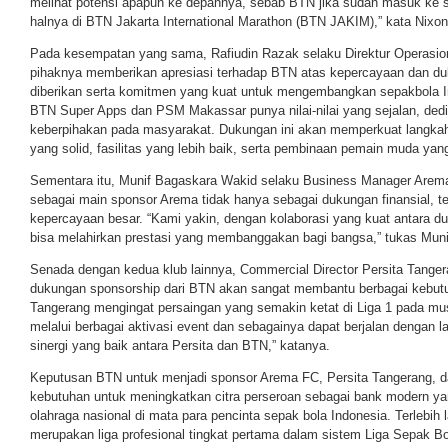
melihat potensi apapun ke depannya, sebab BTN jika sudah masuk ke se
halnya di BTN Jakarta International Marathon (BTN JAKIM),” kata Nixon
Pada kesempatan yang sama, Rafiudin Razak selaku Direktur Operas
pihaknya memberikan apresiasi terhadap BTN atas kepercayaan dan d
diberikan serta komitmen yang kuat untuk mengembangkan sepakbola I
BTN Super Apps dan PSM Makassar punya nilai-nilai yang sejalan, ded
keberpihakan pada masyarakat. Dukungan ini akan memperkuat langk
yang solid, fasilitas yang lebih baik, serta pembinaan pemain muda yang 
Sementara itu, Munif Bagaskara Wakid selaku Business Manager Are
sebagai main sponsor Arema tidak hanya sebagai dukungan finansial, te
kepercayaan besar. “Kami yakin, dengan kolaborasi yang kuat antara du
bisa melahirkan prestasi yang membanggakan bagi bangsa,” tukas Muni
Senada dengan kedua klub lainnya, Commercial Director Persita Tange
dukungan sponsorship dari BTN akan sangat membantu berbagai kebutuha
Tangerang mengingat persaingan yang semakin ketat di Liga 1 pada musi
melalui berbagai aktivasi event dan sebagainya dapat berjalan dengan
sinergi yang baik antara Persita dan BTN,” katanya.
Keputusan BTN untuk menjadi sponsor Arema FC, Persita Tangerang, 
kebutuhan untuk meningkatkan citra perseroan sebagai bank modern y
olahraga nasional di mata para pencinta sepak bola Indonesia. Terlebih l
merupakan liga profesional tingkat pertama dalam sistem Liga Sepak Bo