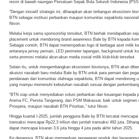
resmi di bawah naungan Persatuan Sepak Bola Seluruh Indonesia (PSSI
“Dengan inisiatif strategis ini, diharapkan akan terbangun ekosistem b
BTN sebagai institusi perbankan maupun komunitas sepakbola nasional 
Nixon.
Melalui kerja sama sponsorship tersebut, BTN berhak mendapatkan sej
placement untuk mendorong brand awareness Bale by BTN kepada komu
Sebagai contoh, BTN dapat menempatkan logo di berbagai aset milik ket
antaranya jersey pemain, LED perimeter lapangan, background untuk konf
serta promosi melalui akun-akun media sosial milik klub-klub tersebut.
Selain itu, untuk mengembangkan ekosistem bisnisnya, BTN akan dibe
akuisisi nasabah baru melalui Bale by BTN untuk para pemain dan peg
pendanaan dari komunitas olahraga sepakbola, BTN dapat mendorong u
yang mampu memenuhi kebutuhan nasabah sesuai dengan perkembang
“BTN siap untuk menyediakan solusi perbankan dan keuangan kepada p
Arema FC, Persita Tangerang, dan PSM Makassar, baik untuk segmen 
Prospera, maupun nasabah BTN Prioritas,” tutur Nixon.
Hingga kuartal I-2025, jumlah pengguna Bale by BTN tercatat mencapai 2
transaksi mencapai Rp22,3 triliiun dan jumlah transaksi 492 juta. Dihar
dapat mencapai kisaran 3,6 juta hingga 4 juta pada akhir tahun 2025.
Ke depannya, BTN akan memperluas penawaran produk dan layananny