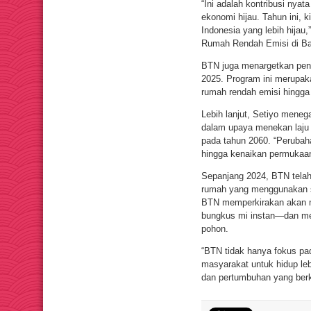
“Ini adalah kontribusi ny
ekonomi hijau. Tahun ini, 
Indonesia yang lebih hijau
Rumah Rendah Emisi di Ba
BTN juga menargetkan peng
2025. Program ini merupa
rumah rendah emisi hingga
Lebih lanjut, Setiyo mene
dalam upaya menekan laju 
pada tahun 2060. “Perubah
hingga kenaikan permukaan
Sepanjang 2024, BTN tela
rumah yang menggunakan se
BTN memperkirakan akan men
bungkus mi instan—dan me
pohon.
“BTN tidak hanya fokus pa
masyarakat untuk hidup leb
dan pertumbuhan yang berke