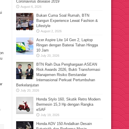
Coronavirus disease 2019
August 6, 2026
si
Bukan Cuma Soal Rumah, BTN
Bangun Experience Lewat Fashion &
Lifestyle
August 2, 2026
Acer Aspire Lite 14 Gen 2, Laptop
Ringan dengan Baterai Tahan Hingga
10 Jam
on
July 20, 2026
tu
BTN Raih Dua Penghargaan ASEAN
Risk Awards 2026, Bukti Transformasi
Manajemen Risiko Berstandar
Internasional Perkuat Pertumbuhan
ar
Berkelanjutan
July 20, 2026
Honda Stylo 160, Skutik Retro Modern
Bermesin 15,3 Hp dengan Rangka
u
eSAF
July 19, 2026
Honda ADV 150 Andalkan Desain
Futuristik dan Performa Mesin