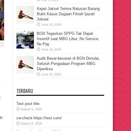
Kejari Jaksel Terima Ratusan Barang
Bukti Kasus Dugaan Fitnah Ijazah
Jokowi
June 22, 2026
BGN Tegaskan SPPG Tak Dapat
Insentif saat MBG Libur: No Service,
No Pay
June 19, 2026
Audit Besar-besaran di BGN Dimulai,
Seluruh Pengadaan Program MBG
Diperiksa
June 15, 2026
TERBARU
t
Test post title
August 6, 2026
ah
cw-check-https://test.com/
August 6, 2026