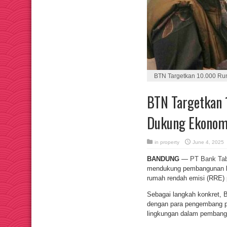
BTN Targetkan 10.000 Ru
BTN Targetkan 
Dukung Ekonomi
in
property
June 4, 2025
BANDUNG
—
PT Bank Ta
mendukung pembangunan be
rumah rendah emisi (RRE) 
Sebagai langkah konkret,
dengan para pengembang p
lingkungan dalam pembang