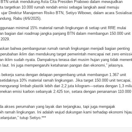
ata BTN untuk mendukung Asta Cita Presiden Prabowo dalam mewujudkan
kita targetkan 10.000 rumah rendah emisi sebagai langkah awal menuju
,” ujar Direktur Manajemen Risiko BTN, Setiyo Wibowo, dalam acara Sosialisa
ndung, Rabu (4/6/2025).
gunaan minimal 15% material ramah lingkungan di setiap unit RRE mulai
kan bagian dari roadmap jangka panjang BTN dalam membangun 150.000 unit
 2029.
gaskan bahwa pembangunan rumah ramah lingkungan menjadi bagian penting
perubahan iklim dan mendukung target pemerintah mencapai net zero emissi
an iklim sudah nyata. Dampaknya terasa dari musim hujan yang tidak menen
 laut. Ini juga mempengaruhi ketahanan pangan dan ekonomi,” jelasnya.
h bekerja sama dengan delapan pengembang untuk membangun 1.367 unit
tidaknya 10% material ramah lingkungan. Jika target 150.000 unit tercapai,
gurangi limbah plastik lebih dari 2,2 juta kilogram—setara dengan 1,3 mili
nekan emisi karbon sebanyak 2.425 ton, setara dengan penanaman 110.000
da akses perumahan yang layak dan terjangkau, tapi juga mengajak
ih ramah lingkungan. Ini adalah wujud dukungan kami terhadap ekonomi hija
lanjutan,” tutup Setiyo.***