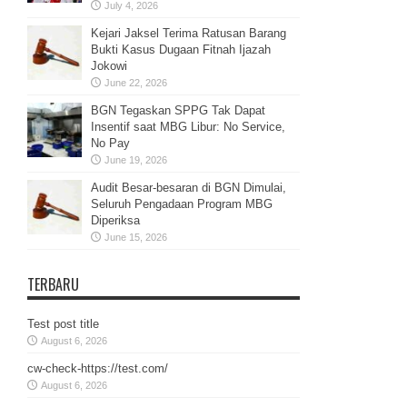
July 4, 2026
Kejari Jaksel Terima Ratusan Barang
Bukti Kasus Dugaan Fitnah Ijazah
Jokowi
June 22, 2026
BGN Tegaskan SPPG Tak Dapat
Insentif saat MBG Libur: No Service,
No Pay
June 19, 2026
Audit Besar-besaran di BGN Dimulai,
Seluruh Pengadaan Program MBG
Diperiksa
June 15, 2026
TERBARU
Test post title
August 6, 2026
cw-check-https://test.com/
August 6, 2026