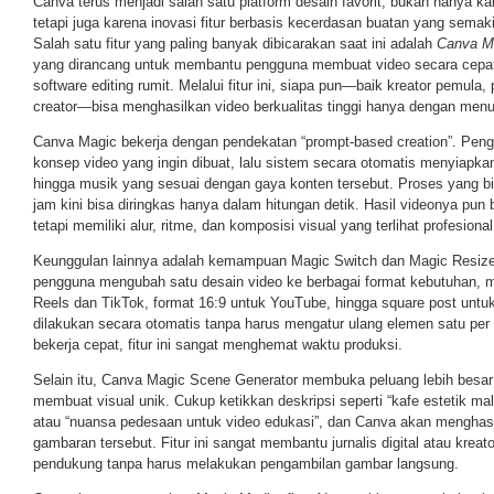
Canva terus menjadi salah satu platform desain favorit, bukan hanya k
tetapi juga karena inovasi fitur berbasis kecerdasan buatan yang sema
Salah satu fitur yang paling banyak dibicarakan saat ini adalah
Canva M
yang dirancang untuk membantu pengguna membuat video secara cepat 
software editing rumit. Melalui fitur ini, siapa pun—baik kreator pemula, 
creator—bisa menghasilkan video berkualitas tinggi hanya dengan menul
Canva Magic bekerja dengan pendekatan “prompt-based creation”. Peng
konsep video yang ingin dibuat, lalu sistem secara otomatis menyiapkan 
hingga musik yang sesuai dengan gaya konten tersebut. Proses yang 
jam kini bisa diringkas hanya dalam hitungan detik. Hasil videonya pun
tetapi memiliki alur, ritme, dan komposisi visual yang terlihat profesional
Keunggulan lainnya adalah kemampuan Magic Switch dan Magic Resize.
pengguna mengubah satu desain video ke berbagai format kebutuhan, mul
Reels dan TikTok, format 16:9 untuk YouTube, hingga square post untu
dilakukan secara otomatis tanpa harus mengatur ulang elemen satu per s
bekerja cepat, fitur ini sangat menghemat waktu produksi.
Selain itu, Canva Magic Scene Generator membuka peluang lebih besar
membuat visual unik. Cukup ketikkan deskripsi seperti “kafe estetik ma
atau “nuansa pedesaan untuk video edukasi”, dan Canva akan menghasil
gambaran tersebut. Fitur ini sangat membantu jurnalis digital atau kreat
pendukung tanpa harus melakukan pengambilan gambar langsung.