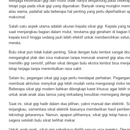
Menjaga kesehatan gigi dan mulut tidak hanya bergantung pada seberapa
tetapi juga pada sikat gigi yang digunakan. Banyak orang mungkin memb
atau warna, padahal ada beberapa hal penting yang perlu diperhatikan 
maksimal.
Salah satu aspek utama adalah ukuran kepala sikat gigi. Kepala yang ter
saat menjangkau bagian dalam mulut, terutama gigi geraham di bagian b
kepala kecil hingga sedang jauh lebih efektif untuk membersihkan selur
merata.
Bulu sikat pun tidak kalah penting. Sikat dengan bulu lembut sangat d
mengangkat plak dan sisa makanan tanpa merusak enamel gigi atau me
memiliki gigi sensitif, pilihan sikat dengan bulu ekstra lembut bisa menj
tetap terjaga tanpa menimbulkan rasa sakit.
Selain itu, pegangan sikat gigi juga perlu mendapat perhatian. Peganga
membuat aktivitas menyikat gigi lebih mudah serta mengurangi risiko ter
Beberapa sikat gigi modern bahkan dilengkapi karet khusus agar lebih s
untuk anak-anak atau lansia yang terkadang kesulitan memegang denga
Saat ini, sikat gigi hadir dalam dua pilihan, yakni manual dan elektrik. S
terjangkau, sementara sikat elektrik biasanya memberikan hasil pember
teknologi getarannya. Namun, apapun pilihannya, sikat gigi tetap harus di
segera setelah bulu sikat terlihat mekar.
Untuk anak-anak, sikat gigi sebaiknya dipilih sesuai usia mereka. Desa