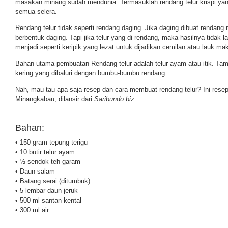
masakan minang sudah mendunia. Termasuklah rendang telur krispi yang
semua selera.
Rendang telur tidak seperti rendang daging. Jika daging dibuat rendang
berbentuk daging. Tapi jika telur yang di rendang, maka hasilnya tidak la
menjadi seperti keripik yang lezat untuk dijadikan cemilan atau lauk ma
Bahan utama pembuatan Rendang telur adalah telur ayam atau itik. Tampi
kering yang dibaluri dengan bumbu-bumbu rendang.
Nah, mau tau apa saja resep dan cara membuat rendang telur? Ini resep 
Minangkabau, dilansir dari
Saribundo.biz
.
Bahan:
• 150 gram tepung terigu
• 10 butir telur ayam
• ½ sendok teh garam
• Daun salam
• Batang serai (ditumbuk)
• 5 lembar daun jeruk
• 500 ml santan kental
• 300 ml air