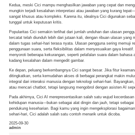
Kedua, meski Cici mampu menghasilkan jawaban yang cepat dan meng
mungkin terjadi kesalahan interpretasi atau jawaban yang kurang tepa
sangat khusus atau kompleks. Karena itu, idealnya Cici digunakan seba
tunggal untuk keputusan kritis.
Popularitas Cici semakin terlihat dari jumlah unduhan dan ulasan penggu
tercatat telah diunduh lebih dari jutaan kali, dengan ribuan ulasan yan
dalam tugas sehari-hari terasa nyata. Ulasan pengguna sering memuji 
penggunaan suara, serta fleksibilitas dalam menyesuaikan gaya kreati
menyoroti beberapa kekurangan, seperti pelafalan suara dalam bahasa
kadang kesalahan dalam mengedit gambar.
Ke depan, peluang berkembangnya Cici sangat besar. Jika fitur keama
ditingkatkan, serta kemudahan akses di berbagai perangkat makin mulus,
integral dari interaksi manusia dengan teknologi sehari-hari. Bayangkan,
atau mencari chatbot, tetapi langsung mengobrol dengan asisten AI sep
Pada akhirnya, Cici AI merepresentasikan salah satu wujud kecerdasa
kehidupan manusia—bukan sebagai alat dingin dan jauh, tetapi sebagai mi
pendukung keseharian. Bagi kamu yang ingin mengeksplorasi bagaimana 
sehari-hari, Cici adalah salah satu contoh menarik untuk dicoba.
2025-09-30
admin