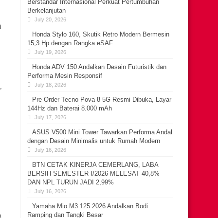
Berstandar Internasional Perkuat Pertumbuhan
Berkelanjutan
July 20, 2026
i
Honda Stylo 160, Skutik Retro Modern Bermesin
15,3 Hp dengan Rangka eSAF
July 19, 2026
Honda ADV 150 Andalkan Desain Futuristik dan
Performa Mesin Responsif
July 18, 2026
,
Pre-Order Tecno Pova 8 5G Resmi Dibuka, Layar
144Hz dan Baterai 8.000 mAh
July 17, 2026
ASUS V500 Mini Tower Tawarkan Performa Andal
dengan Desain Minimalis untuk Rumah Modern
July 16, 2026
BTN CETAK KINERJA CEMERLANG, LABA
BERSIH SEMESTER I/2026 MELESAT 40,8%
DAN NPL TURUN JADI 2,99%
July 16, 2026
Yamaha Mio M3 125 2026 Andalkan Bodi
Ramping dan Tangki Besar
a