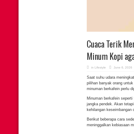
Cuaca Terik Men
Minum Kopi aga
in
Lifestyle
June 6, 2026
Saat suhu udara meningkat
pilihan banyak orang untu
minuman berkafein perlu di
Minuman berkafein sepert
jangka pendek. Akan tetapi
kehilangan keseimbangan ca
Berikut beberapa cara sed
meninggalkan kebiasaan m