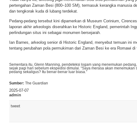
pertengahan Zaman Besi (800–100 SM), termasuk kerangka manusia den
dan tengkorak kuda di lubang terdekat.
Pedang-pedang tersebut kini dipamerkan di Museum Corinium, Cirencest
laporan akhir arkeologis diserahkan ke Historic England, pemerintah I
perlindungan situs ini sebagai monumen bersejarah.
Ian Barnes, arkeolog senior di Historic England, menyebut temuan in
tentang perubahan pola permukiman dari Zaman Besi ke era Romawi di w
Sementara itu, Glenn Manning, pendeteksi logam yang menemukan pedang, 
sejak pagi hari sebelum ekspedisi dimulai. “Saya merasa akan menemukan s
pedang sekaligus? Itu benar-benar luar biasa.”
Sumber:
The Guardian
2025-07-07
admin
tweet