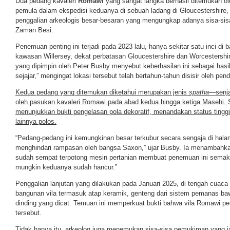
Dua pedang kavaleri
Romawi
yang sangat langka berhasil ditemukan o
pemula dalam ekspedisi keduanya di sebuah ladang di Gloucestershire,
penggalian arkeologis besar-besaran yang mengungkap adanya sisa-sis
Zaman Besi.
Penemuan penting ini terjadi pada 2023 lalu, hanya sekitar satu inci di
kawasan Willersey, dekat perbatasan Gloucestershire dan Worcestershi
yang dipimpin oleh Peter Busby menyebut keberhasilan ini sebagai hasil
sejajar,” mengingat lokasi tersebut telah bertahun-tahun disisir oleh pen
Kedua pedang yang ditemukan diketahui merupakan jenis
spatha
—senja
oleh pasukan kavaleri Romawi pada abad kedua hingga ketiga Masehi.
menunjukkan bukti pengelasan pola dekoratif, menandakan status tingg
lainnya polos.
“Pedang-pedang ini kemungkinan besar terkubur secara sengaja di hal
menghindari rampasan oleh bangsa Saxon,” ujar Busby. Ia menambahk
sudah sempat terpotong mesin pertanian membuat penemuan ini semakin k
mungkin keduanya sudah hancur.”
Penggalian lanjutan yang dilakukan pada Januari 2025, di tengah cuac
bangunan vila termasuk atap keramik, genteng dari sistem pemanas bawa
dinding yang dicat. Temuan ini memperkuat bukti bahwa vila Romawi per
tersebut.
Tidak hanya itu, arkeolog juga menemukan sisa-sisa pemukiman yang jau