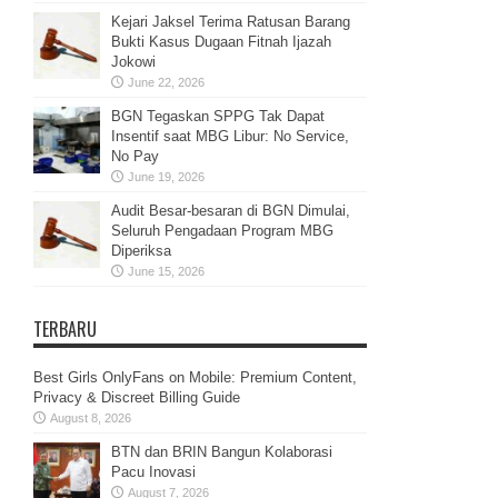
Kejari Jaksel Terima Ratusan Barang
Bukti Kasus Dugaan Fitnah Ijazah
Jokowi
June 22, 2026
BGN Tegaskan SPPG Tak Dapat
Insentif saat MBG Libur: No Service,
No Pay
June 19, 2026
Audit Besar-besaran di BGN Dimulai,
Seluruh Pengadaan Program MBG
Diperiksa
June 15, 2026
TERBARU
Best Girls OnlyFans on Mobile: Premium Content,
Privacy & Discreet Billing Guide
August 8, 2026
BTN dan BRIN Bangun Kolaborasi
Pacu Inovasi
August 7, 2026