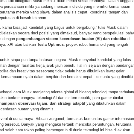
rtama kali dibagikan Musk melalui akun media sosial resminya. Dalam unggah
wa perusahaan miliknya sedang mencari individu yang memiliki kemampuan
, terutama mereka yang piawai dalam analisis cepat, koordinasi tangan dan
eputusan di bawah tekanan.
, kamu bisa jadi kandidat yang bagus untuk bergabung,” tulis Musk dalam
dijelaskan secara rinci posisi yang dimaksud, banyak yang berspekulasi bah
an dengan
pengembangan sistem kecerdasan buatan (AI) dan robotika
di
knya,
xAI
atau bahkan
Tesla Optimus
, proyek robot humanoid yang tengah
a untuk siapa pun tanpa batasan negara. Musk menyebut kandidat yang lolos
umah dengan fasilitas kerja jarak jauh penuh. Hal ini sejalan dengan pandanga
a dan kreativitas seseorang tidak selalu harus dibuktikan lewat gelar
 kemampuan nyata dalam berpikir dan bereaksi cepat—sesuatu yang dimiliki
sebagai cara Musk menjaring talenta global di bidang teknologi tanpa terhalan
kin berkembangnya teknologi AI dan sistem robotik, para gamer dinilai
emampuan observasi tajam, dan strategi adaptif
yang dibutuhkan dalam
erdasan buatan yang dinamis.
 viral di dunia maya. Ribuan warganet, termasuk komunitas gamer internasion
g tersebut. Banyak yang mengaku tertarik mencoba peruntungan, terutama
i salah satu tokoh paling berpengaruh di dunia teknologi ini bisa dilakukan