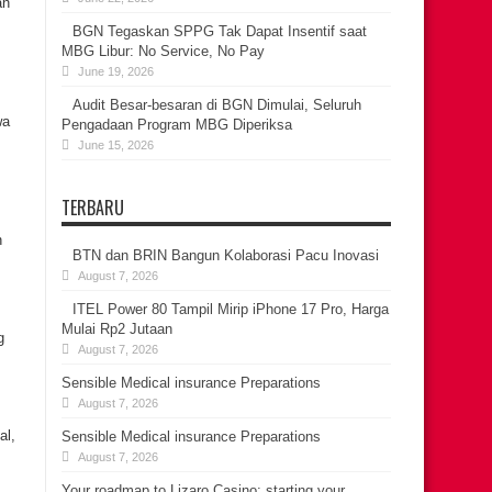
an
BGN Tegaskan SPPG Tak Dapat Insentif saat
MBG Libur: No Service, No Pay
June 19, 2026
Audit Besar-besaran di BGN Dimulai, Seluruh
wa
Pengadaan Program MBG Diperiksa
June 15, 2026
TERBARU
n
BTN dan BRIN Bangun Kolaborasi Pacu Inovasi
August 7, 2026
ITEL Power 80 Tampil Mirip iPhone 17 Pro, Harga
Mulai Rp2 Jutaan
g
August 7, 2026
Sensible Medical insurance Preparations
August 7, 2026
al,
Sensible Medical insurance Preparations
August 7, 2026
Your roadmap to Lizaro Casino: starting your