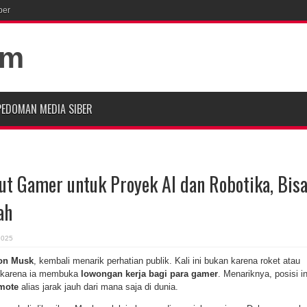
ber
PEDOMAN MEDIA SIBER
ut Gamer untuk Proyek AI dan Robotika, Bis
ah
2025
on Musk
, kembali menarik perhatian publik. Kali ini bukan karena roket atau
an karena ia membuka
lowongan kerja bagi para gamer
. Menariknya, posisi in
mote
alias jarak jauh dari mana saja di dunia.