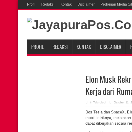
Profil
Redaksi
Kontak
Disclaimer
Pedoman Media Si
PROFIL
REDAKSI
KONTAK
DISCLAIMER
Elon Musk Rekr
Kerja dari Rum
in
Teknologi
October 11, 
Bos Tesla dan SpaceX,
El
mobil listriknya, melaink
dapat dikerjakan secara
re