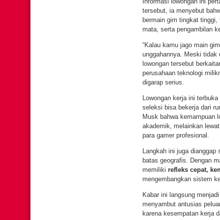
Informasi lowongan ini pe
tersebut, ia menyebut bah
bermain gim tingkat tinggi
mata, serta pengambilan k
“Kalau kamu jago main gim
unggahannya. Meski tidak 
lowongan tersebut berkait
perusahaan teknologi mili
digarap serius.
Lowongan kerja ini terbuk
seleksi bisa bekerja dari r
Musk bahwa kemampuan logik
akademik, melainkan lewat
para gamer profesional.
Langkah ini juga dianggap 
batas geografis. Dengan ma
memiliki
refleks cepat, k
mengembangkan sistem kec
Kabar ini langsung menjadi
menyambut antusias peluan
karena kesempatan kerja dar