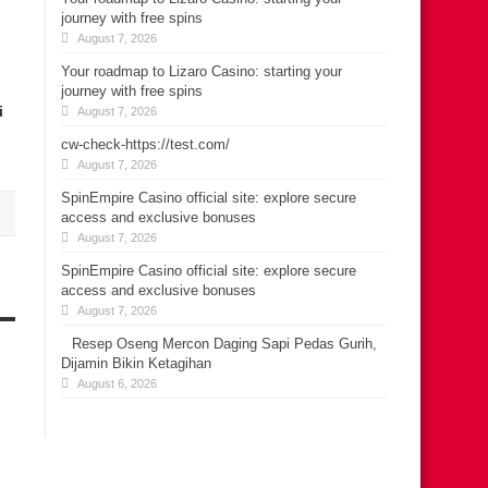
journey with free spins
August 7, 2026
Your roadmap to Lizaro Casino: starting your
journey with free spins
i
August 7, 2026
cw-check-https://test.com/
August 7, 2026
SpinEmpire Casino official site: explore secure
access and exclusive bonuses
August 7, 2026
SpinEmpire Casino official site: explore secure
access and exclusive bonuses
August 7, 2026
Resep Oseng Mercon Daging Sapi Pedas Gurih,
Dijamin Bikin Ketagihan
August 6, 2026