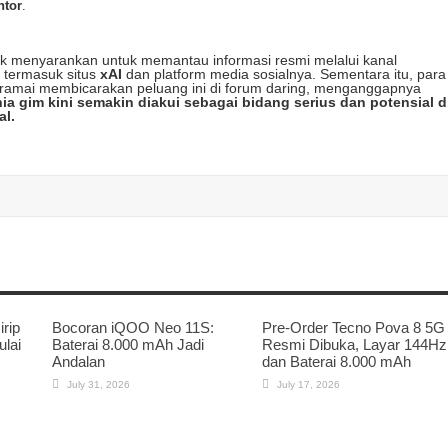
ntor
.
k menyarankan untuk memantau informasi resmi melalui kanal
, termasuk situs
xAI
dan platform media sosialnya. Sementara itu, para
 ramai membicarakan peluang ini di forum daring, menganggapnya
ia gim kini semakin diakui sebagai bidang serius dan potensial d
al.
rip
Bocoran iQOO Neo 11S:
Pre-Order Tecno Pova 8 5G
ulai
Baterai 8.000 mAh Jadi
Resmi Dibuka, Layar 144Hz
Andalan
dan Baterai 8.000 mAh
July 31, 2026
July 17, 2026