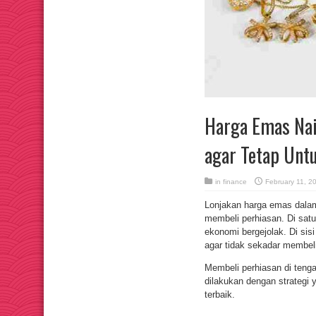
Harga Emas Nai
agar Tetap Unt
in
finance
February 11, 2
Lonjakan harga emas dalam
membeli perhiasan. Di satu 
ekonomi bergejolak. Di sis
agar tidak sekadar membeli
Membeli perhiasan di teng
dilakukan dengan strategi 
terbaik.