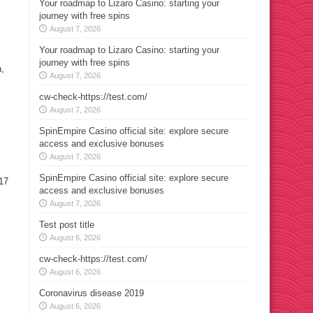
Your roadmap to Lizaro Casino: starting your
journey with free spins
August 7, 2026
Your roadmap to Lizaro Casino: starting your
journey with free spins
,
August 7, 2026
cw-check-https://test.com/
August 7, 2026
SpinEmpire Casino official site: explore secure
access and exclusive bonuses
August 7, 2026
SpinEmpire Casino official site: explore secure
17
access and exclusive bonuses
August 7, 2026
Test post title
August 6, 2026
cw-check-https://test.com/
August 6, 2026
Coronavirus disease 2019
August 6, 2026