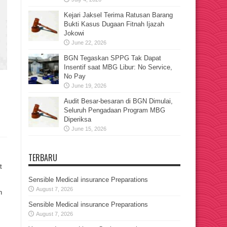
Kejari Jaksel Terima Ratusan Barang
Bukti Kasus Dugaan Fitnah Ijazah
Jokowi
June 22, 2026
BGN Tegaskan SPPG Tak Dapat
Insentif saat MBG Libur: No Service,
No Pay
n
June 19, 2026
Audit Besar-besaran di BGN Dimulai,
Seluruh Pengadaan Program MBG
Diperiksa
June 15, 2026
TERBARU
t
Sensible Medical insurance Preparations
August 7, 2026
n
Sensible Medical insurance Preparations
August 7, 2026