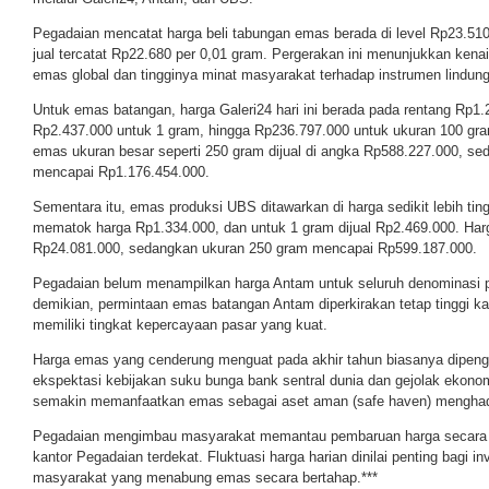
Pegadaian mencatat harga beli tabungan emas berada di level Rp23.510
jual tercatat Rp22.680 per 0,01 gram. Pergerakan ini menunjukkan kenai
emas global dan tingginya minat masyarakat terhadap instrumen lindung 
Untuk emas batangan, harga Galeri24 hari ini berada pada rentang Rp1.
Rp2.437.000 untuk 1 gram, hingga Rp236.797.000 untuk ukuran 100 gr
emas ukuran besar seperti 250 gram dijual di angka Rp588.227.000, s
mencapai Rp1.176.454.000.
Sementara itu, emas produksi UBS ditawarkan di harga sedikit lebih ti
mematok harga Rp1.334.000, dan untuk 1 gram dijual Rp2.469.000. Har
Rp24.081.000, sedangkan ukuran 250 gram mencapai Rp599.187.000.
Pegadaian belum menampilkan harga Antam untuk seluruh denominasi p
demikian, permintaan emas batangan Antam diperkirakan tetap tinggi kar
memiliki tingkat kepercayaan pasar yang kuat.
Harga emas yang cenderung menguat pada akhir tahun biasanya dipengar
ekspektasi kebijakan suku bunga bank sentral dunia dan gejolak ekonomi
semakin memanfaatkan emas sebagai aset aman (safe haven) menghada
Pegadaian mengimbau masyarakat memantau pembaruan harga secara be
kantor Pegadaian terdekat. Fluktuasi harga harian dinilai penting bagi 
masyarakat yang menabung emas secara bertahap.***