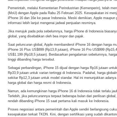
Pemerintah, melalui Kementerian Perindustrian (Kemenperin), telah 
(MoU) dengan Apple pada Rabu 25 Februari 2025. Kesepakatan ini menj
iPhone 16 dan 16e ke pasar Indonesia. Meski demikian, Apple maupun 
informasi lebih lanjut mengenai jadwal penjualan resminya.
Jika merujuk pada pola sebelumnya, harga iPhone di Indonesia biasany
global, yang disebabkan oleh bea impor dan pajak.
Saat peluncuran global, Apple membanderol iPhone 16 dengan harga mul
iPhone 16 Plus US$899 (Rp13,8 jutaan), iPhone 16 Pro US$999 (Rp15,4
US$1.199 (Rp18,5 jutaan). Berdasarkan pengalaman sebelumnya, harga 
tinggi dibanding harga tersebut.
Sebagai perbandingan, iPhone 15 dijual dengan harga Rp16 jutaan untu
Rp33,9 jutaan untuk varian tertinggi di Indonesia. Padahal, harga globa
sekitar Rp12,3 jutaan untuk model standar. Hal ini menunjukkan adanya s
harga global dan harga resmi di Indonesia.
Namun, ada kemungkinan harga iPhone 16 di Indonesia tidak terlalu jau
Terlebih, jika peluncurannya terpaut beberapa bulan dari perilisan global,
rendah dibanding iPhone 15 saat pertama kali masuk ke Indonesia.
Proses negosiasi antara pemerintah dan Apple sendiri berlangsung cu
kesepakatan terkait TKDN. Kini, dengan sertifikasi yang sudah dikanton