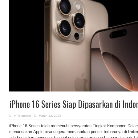
iPhone 16 Series Siap Dipasarkan di Indo
in
Teknologi
March 13, 2025
iPhone 16 Series telah memenuhi persyaratan Tingkat Komponen Dalam
menandakan Apple bisa segera memasarkan ponsel terbarunya di
Indo
ada kepastian mengenai tanggal peluncuran maupun harga jualnya di Tan