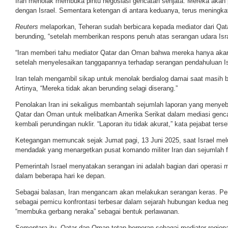
Iran menolak membuka pintu negosiasi gencatan senjata. Mereka akan 
dengan Israel. Sementara ketengan di antara keduanya, terus meningka
Reuters
melaporkan, Teheran sudah berbicara kepada mediator dari Qa
berunding, “setelah memberikan respons penuh atas serangan udara Isra
“Iran memberi tahu mediator Qatar dan Oman bahwa mereka hanya akan
setelah menyelesaikan tanggapannya terhadap serangan pendahuluan Isr
Iran telah mengambil sikap untuk menolak berdialog damai saat masih b
Artinya, “Mereka tidak akan berunding selagi diserang.”
Penolakan Iran ini sekaligus membantah sejumlah laporan yang menyeb
Qatar dan Oman untuk melibatkan Amerika Serikat dalam mediasi genc
kembali perundingan nuklir. “Laporan itu tidak akurat,” kata pejabat terse
Ketegangan memuncak sejak Jumat pagi, 13 Juni 2025, saat Israel me
mendadak yang menargetkan pusat komando militer Iran dan sejumlah fasi
Pemerintah Israel menyatakan serangan ini adalah bagian dari operasi mi
dalam beberapa hari ke depan.
Sebagai balasan, Iran mengancam akan melakukan serangan keras. Pem
sebagai pemicu konfrontasi terbesar dalam sejarah hubungan kedua ne
“membuka gerbang neraka” sebagai bentuk perlawanan.
Sementara itu, Qatar dan Oman tetap berperan sebagai mediator regiona