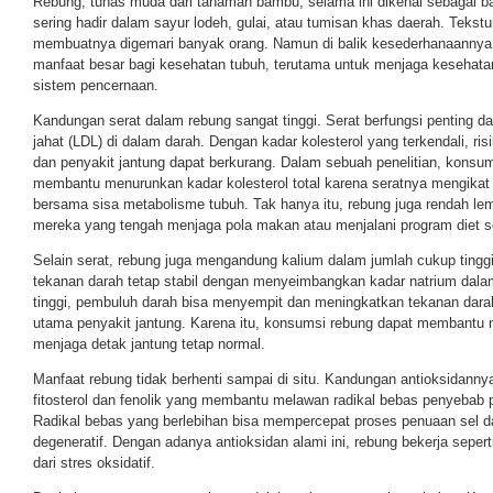
Rebung, tunas muda dari tanaman bambu, selama ini dikenal sebagai b
sering hadir dalam sayur lodeh, gulai, atau tumisan khas daerah. Tekst
membuatnya digemari banyak orang. Namun di balik kesederhanaannya
manfaat besar bagi kesehatan tubuh, terutama untuk menjaga kesehata
sistem pencernaan.
Kandungan serat dalam rebung sangat tinggi. Serat berfungsi penting d
jahat (LDL) di dalam darah. Dengan kadar kolesterol yang terkendali, r
dan penyakit jantung dapat berkurang. Dalam sebuah penelitian, konsums
membantu menurunkan kadar kolesterol total karena seratnya mengik
bersama sisa metabolisme tubuh. Tak hanya itu, rebung juga rendah le
mereka yang tengah menjaga pola makan atau menjalani program diet s
Selain serat, rebung juga mengandung kalium dalam jumlah cukup tingg
tekanan darah tetap stabil dengan menyeimbangkan kadar natrium dalam 
tinggi, pembuluh darah bisa menyempit dan meningkatkan tekanan darah
utama penyakit jantung. Karena itu, konsumsi rebung dapat membantu 
menjaga detak jantung tetap normal.
Manfaat rebung tidak berhenti sampai di situ. Kandungan antioksidanny
fitosterol dan fenolik yang membantu melawan radikal bebas penyebab
Radikal bebas yang berlebihan bisa mempercepat proses penuaan sel d
degeneratif. Dengan adanya antioksidan alami ini, rebung bekerja sepert
dari stres oksidatif.