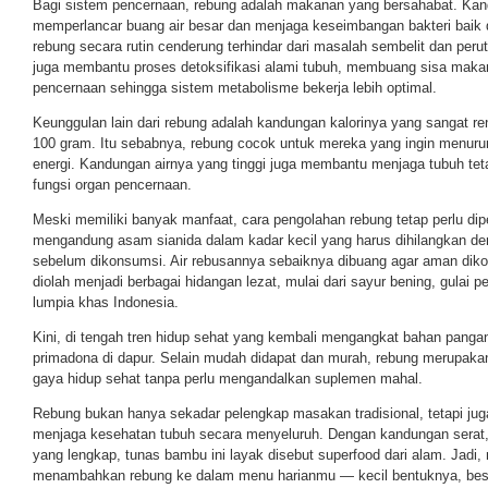
Bagi sistem pencernaan, rebung adalah makanan yang bersahabat. Kan
memperlancar buang air besar dan menjaga keseimbangan bakteri baik
rebung secara rutin cenderung terhindar dari masalah sembelit dan per
juga membantu proses detoksifikasi alami tubuh, membuang sisa makan
pencernaan sehingga sistem metabolisme bekerja lebih optimal.
Keunggulan lain dari rebung adalah kandungan kalorinya yang sangat re
100 gram. Itu sebabnya, rebung cocok untuk mereka yang ingin menuru
energi. Kandungan airnya yang tinggi juga membantu menjaga tubuh tet
fungsi organ pencernaan.
Meski memiliki banyak manfaat, cara pengolahan rebung tetap perlu di
mengandung asam sianida dalam kadar kecil yang harus dihilangkan de
sebelum dikonsumsi. Air rebusannya sebaiknya dibuang agar aman dikon
diolah menjadi berbagai hidangan lezat, mulai dari sayur bening, gulai 
lumpia khas Indonesia.
Kini, di tengah tren hidup sehat yang kembali mengangkat bahan pangan
primadona di dapur. Selain mudah didapat dan murah, rebung merupak
gaya hidup sehat tanpa perlu mengandalkan suplemen mahal.
Rebung bukan hanya sekadar pelengkap masakan tradisional, tetapi jug
menjaga kesehatan tubuh secara menyeluruh. Dengan kandungan serat, v
yang lengkap, tunas bambu ini layak disebut superfood dari alam. Jadi,
menambahkan rebung ke dalam menu harianmu — kecil bentuknya, bes