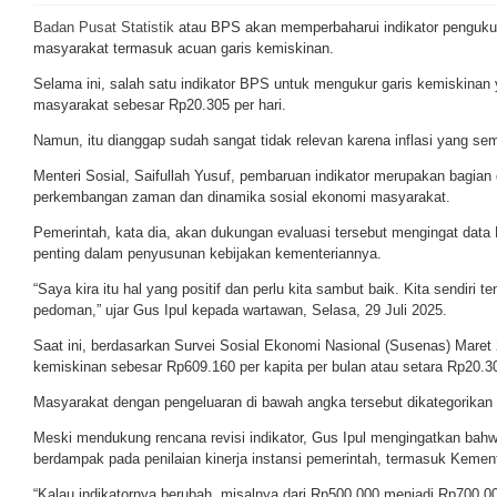
Badan Pusat Statistik
atau BPS akan memperbaharui indikator penguku
masyarakat termasuk acuan garis kemiskinan.
Selama ini, salah satu indikator BPS untuk mengukur garis kemiskinan y
masyarakat sebesar Rp20.305 per hari.
Namun, itu dianggap sudah sangat tidak relevan karena inflasi yang sem
Menteri Sosial, Saifullah Yusuf, pembaruan indikator merupakan bagian
perkembangan zaman dan dinamika sosial ekonomi masyarakat.
Pemerintah, kata dia, akan dukungan evaluasi tersebut mengingat data
penting dalam penyusunan kebijakan kementeriannya.
“Saya kira itu hal yang positif dan perlu kita sambut baik. Kita sendiri
pedoman,” ujar Gus Ipul kepada wartawan, Selasa, 29 Juli 2025.
Saat ini, berdasarkan Survei Sosial Ekonomi Nasional (Susenas) Mare
kemiskinan sebesar Rp609.160 per kapita per bulan atau setara Rp20.30
Masyarakat dengan pengeluaran di bawah angka tersebut dikategorikan 
Meski mendukung rencana revisi indikator, Gus Ipul mengingatkan bah
berdampak pada penilaian kinerja instansi pemerintah, termasuk Kement
“Kalau indikatornya berubah, misalnya dari Rp500.000 menjadi Rp700.00