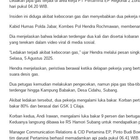
Ledakan pipa gas terjadi di area kerja
PT Pertamina
EP Regional 2 Zona
hari pukul 04.20 WIB.
Insiden ini diduga akibat kebocoran gas dan menyebabkan dua pekerja 
Kabid Humas Polda Jabar, Kombes Pol Hendra Rochmawan, membenarka
Dia menjelaskan bahwa ledakan terdengar dua kali dan disertai kobaran ap
yang terekam dalam video viral di media sosial.
“Ledakan terjadi akibat kebocoran gas,” ujar Hendra melalui pesan singka
Selasa, 5 Agustus 2025.
Hendra menjelaskan, peristiwa berawal ketika delapan pekerja yang ber
suara desis gas.
Dua petugas kemudian melakukan pengecekan, namun pipa gas tiba-tib
terdengar hingga Kampung Babakan, Desa Cidahu, Subang.
Akibat ledakan tersebut, dua pekerja mengalami luka bakar. Korban pe
bakar 80% dan berasal dari GSK 1 Cilaja.
Korban kedua, Andi Irawan, mengalami luka bakar 9 persen dan bertuga
Keduanya langsung dibawa ke RS Hamori Subang untuk mendapatkan 
Manager Communication Relations & CID Pertamina EP, Pinto Budi B
tim darurat Pertamina berhasil memadamkan api pada pukul 06.41 WIB