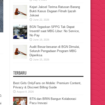
Kejari Jaksel Terima Ratusan Barang
Bukti Kasus Dugaan Fitnah Ijazah
Jokowi
June 22, 2026
BGN Tegaskan SPPG Tak Dapat
Insentif saat MBG Libur: No Service,
No Pay
June 19, 2026
Audit Besar-besaran di BGN Dimulai,
Seluruh Pengadaan Program MBG
Diperiksa
June 15, 2026
TERBARU
k
Best Girls OnlyFans on Mobile: Premium Content,
Privacy & Discreet Billing Guide
August 8, 2026
0.
BTN dan BRIN Bangun Kolaborasi
Pacu Inovasi
i