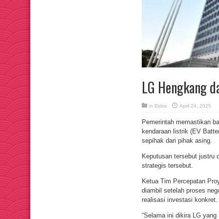
LG Hengkang dar
in
Ekbis
April 24, 2025
Pemerintah memastikan b
kendaraan listrik (EV Batte
sepihak dari pihak asing.
Keputusan tersebut justru 
strategis tersebut.
Ketua Tim Percepatan Proy
diambil setelah proses nego
realisasi investasi konkre
“Selama ini dikira LG yan