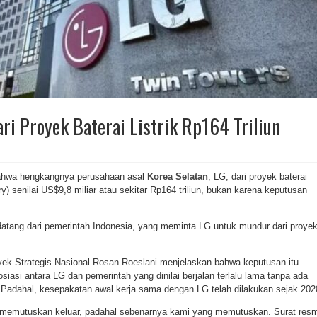
i Proyek Baterai Listrik Rp164 Triliun
ahwa hengkangnya perusahaan asal
Korea Selatan
, LG, dari proyek baterai
ry) senilai US$9,8 miliar atau sekitar Rp164 triliun, bukan karena keputusan
datang dari pemerintah Indonesia, yang meminta LG untuk mundur dari proye
ek Strategis Nasional Rosan Roeslani menjelaskan bahwa keputusan itu
siasi antara LG dan pemerintah yang dinilai berjalan terlalu lama tanpa ada
t. Padahal, kesepakatan awal kerja sama dengan LG telah dilakukan sejak 202
g memutuskan keluar, padahal sebenarnya kami yang memutuskan. Surat resm