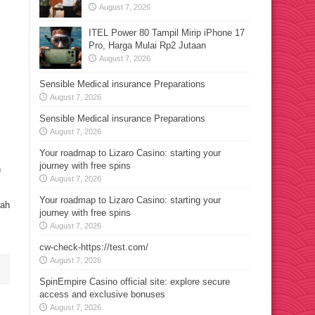
August 7, 2026
ITEL Power 80 Tampil Mirip iPhone 17
Pro, Harga Mulai Rp2 Jutaan
August 7, 2026
Sensible Medical insurance Preparations
August 7, 2026
Sensible Medical insurance Preparations
August 7, 2026
Your roadmap to Lizaro Casino: starting your
journey with free spins
h
August 7, 2026
Your roadmap to Lizaro Casino: starting your
nah
journey with free spins
August 7, 2026
cw-check-https://test.com/
August 7, 2026
SpinEmpire Casino official site: explore secure
access and exclusive bonuses
August 7, 2026