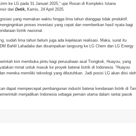
irim ke LG pada 31 Januari 2025,” ujar Rosan di Kompleks Istana
nsir dari
Detik
,
Kamis, 24 April 2025.
siasi yang memakan waktu hingga lima tahun dianggap tidak produktif.
 menginginkan proses investasi yang cepat dan memberikan hasil nyata bagi
daraan listrik nasional.
ng, sudah lima tahun belum juga ada kejelasan realisasi. Maka, surat itu
ESDM Bahlil Lahadalia dan disampaikan langsung ke LG Chem dan LG Energy
erintah kini membuka pintu bagi perusahaan asal Tiongkok, Huayou, yang
yatakan minat untuk masuk ke proyek baterai listrik di Indonesia. “Huayou
n mereka memiliki teknologi yang dibutuhkan. Jadi posisi LG akan diisi ole
n dapat mempercepat pembangunan industri baterai kendaraan listrik di Ta
 pemerintah menjadikan Indonesia sebagai pemain utama dalam rantai pasok