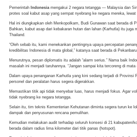
Pemerintah
Indonesia
mengakui 2 negara tetangga — Malaysia dan S
protes soal kabut asap yang sempat nyebrang ke negara mereka, lewat 
Hal ini diungkapkan oleh Menkopolkam, Budi Gunawan saat berada di P
Bahkan, kabut asap dari kebakaran hutan dan lahan (Karhutla) itu jug
Thailand.
“Oleh sebab itu, kami menekankan pentingnya upaya percepatan penang
kredibilitas Indonesia di mata global,” katanya saat berada di Pekanbaru
Menurutnya, pesan diplomatis itu adalah “alarm serius.” Nama baik In
masalah ini menjadi taruhannya. “Jangan sampai kita tercoreng di mata d
Dalam upaya penanganan Karhutla yang kini sedang terjadi di Provinsi
personel dan peralatan harus segera digerakkan.
Memastikan titik api tidak menyebar luas, harus menjadi fokus. Agar v
tidak nyebrang ke negara tetangga.
Selain itu, tim teknis Kementerian Kehutanan diminta segera turun ke l
dampak dan penyusunan rencana pemulihan.
Kemudian melakukan audit terhadap seluruh konsesi di 21 kabupaten/
berada dalam radius lima kilometer dari titik panas (hotspot).