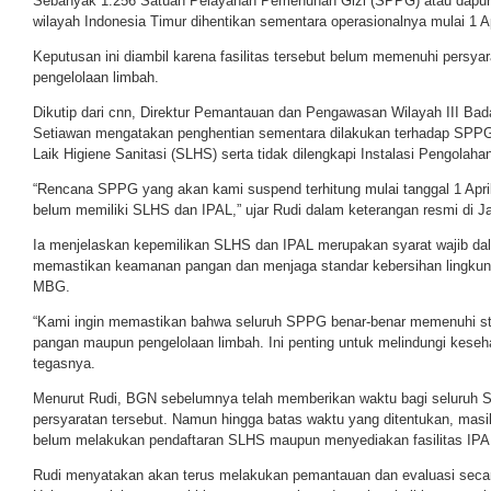
Sebanyak 1.256 Satuan Pelayanan Pemenuhan Gizi (SPPG) atau dapur 
wilayah Indonesia Timur dihentikan sementara operasionalnya mulai 1 Ap
Keputusan ini diambil karena fasilitas tersebut belum memenuhi persyara
pengelolaan limbah.
Dikutip dari cnn, Direktur Pemantauan dan Pengawasan Wilayah III Bad
Setiawan mengatakan penghentian sementara dilakukan terhadap SPPG 
Laik Higiene Sanitasi (SLHS) serta tidak dilengkapi Instalasi Pengolaha
“Rencana SPPG yang akan kami suspend terhitung mulai tanggal 1 April 
belum memiliki SLHS dan IPAL,” ujar Rudi dalam keterangan resmi di Ja
Ia menjelaskan kepemilikan SLHS dan IPAL merupakan syarat wajib d
memastikan keamanan pangan dan menjaga standar kebersihan lingku
MBG.
“Kami ingin memastikan bahwa seluruh SPPG benar-benar memenuhi sta
pangan maupun pengelolaan limbah. Ini penting untuk melindungi keseh
tegasnya.
Menurut Rudi, BGN sebelumnya telah memberikan waktu bagi seluruh 
persyaratan tersebut. Namun hingga batas waktu yang ditentukan, masih
belum melakukan pendaftaran SLHS maupun menyediakan fasilitas IPA
Rudi menyatakan akan terus melakukan pemantauan dan evaluasi secar