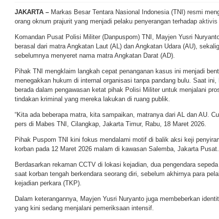
JAKARTA –
Markas Besar Tentara Nasional Indonesia (TNI) resmi me
orang oknum prajurit yang menjadi pelaku penyerangan terhadap
aktivis
Komandan Pusat Polisi Militer (Danpuspom) TNI, Mayjen Yusri Nuryan
berasal dari matra Angkatan Laut (AL) dan Angkatan Udara (AU), sekali
sebelumnya menyeret nama matra Angkatan Darat (AD).
Pihak TNI mengklaim langkah cepat penanganan kasus ini menjadi bent
menegakkan hukum di internal organisasi tanpa pandang bulu. Saat ini,
berada dalam pengawasan ketat pihak Polisi Militer untuk menjalani pros
tindakan kriminal yang mereka lakukan di ruang publik.
“Kita ada beberapa matra, kita sampaikan, matranya dari AL dan AU. Cuk
pers di Mabes TNI, Cilangkap, Jakarta Timur, Rabu, 18 Maret 2026.
Pihak Puspom TNI kini fokus mendalami motif di balik aksi keji penyir
korban pada 12 Maret 2026 malam di kawasan Salemba, Jakarta Pusat.
Berdasarkan rekaman CCTV di lokasi kejadian, dua pengendara sepeda 
saat korban tengah berkendara seorang diri, sebelum akhirnya para pelak
kejadian perkara (TKP).
Dalam keterangannya, Mayjen Yusri Nuryanto juga membeberkan identi
yang kini sedang menjalani pemeriksaan intensif.