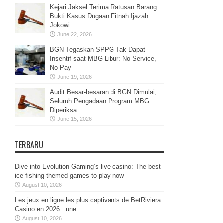
Kejari Jaksel Terima Ratusan Barang
Bukti Kasus Dugaan Fitnah Ijazah
Jokowi
June 22, 2026
BGN Tegaskan SPPG Tak Dapat
Insentif saat MBG Libur: No Service,
No Pay
June 19, 2026
Audit Besar-besaran di BGN Dimulai,
Seluruh Pengadaan Program MBG
Diperiksa
June 15, 2026
TERBARU
Dive into Evolution Gaming’s live casino: The best
ice fishing-themed games to play now
August 10, 2026
Les jeux en ligne les plus captivants de BetRiviera
Casino en 2026 : une
August 10, 2026