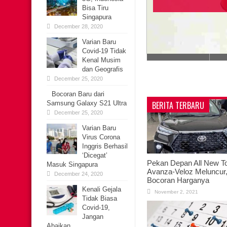
Bisa Tiru
Singapura
December 28, 2020
Varian Baru
Covid-19 Tidak
Kenal Musim
dan Geografis
December 25, 2020
Bocoran Baru dari
Samsung Galaxy S21 Ultra
BERITA TERBARU
December 25, 2020
Varian Baru
Virus Corona
Inggris Berhasil
‘Dicegat’
Pekan Depan All New T
Masuk Singapura
Avanza-Veloz Meluncur, 
December 24, 2020
Bocoran Harganya
Kenali Gejala
November 2, 2021
Tidak Biasa
Covid-19,
Jangan
Abaikan