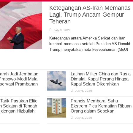
Ketegangan AS-Iran Memanas
Lagi, Trump Ancam Gempur
Teheran
July 8, 2026
Ketegangan antara Amerika Serikat dan Iran
kembali memanas setelah Presiden AS Donald
Trump menyatakan nota kesepahaman (MoU)
jarah Jadi Jembatan
Latihan Militer China dan Rusia
 Prabowo-Modi Mulai
Dimulai, Kapal Perang Hingga
servasi Prambanan
Kapal Selam Dikerahkan
July 6, 2026
 Tarik Pasukan Elite
Prancis Membara! Suhu
n Selatan di Tengah
Ekstrem Picu Kematian Ribuan
 dengan Hizbullah
Orang dalam Sepekan
July 3, 2026