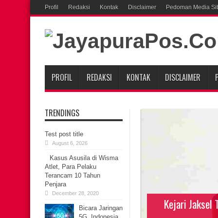
Profil
Redaksi
Kontak
Disclaimer
Pedoman Media Si
PROFIL
REDAKSI
KONTAK
DISCLAIMER
TRENDINGS
Test post title
August 6, 2026
Kasus Asusila di Wisma
Atlet, Para Pelaku
Terancam 10 Tahun
Penjara
December 28, 2020
Kejari Jaksel
Bicara Jaringan
5G, Indonesia