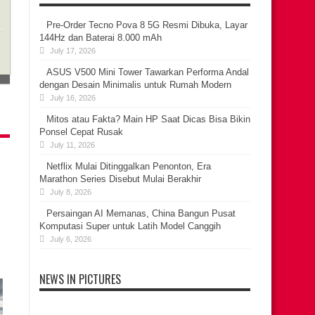
Pre-Order Tecno Pova 8 5G Resmi Dibuka, Layar
144Hz dan Baterai 8.000 mAh
July 17, 2026
ASUS V500 Mini Tower Tawarkan Performa Andal
dengan Desain Minimalis untuk Rumah Modern
July 16, 2026
Mitos atau Fakta? Main HP Saat Dicas Bisa Bikin
Ponsel Cepat Rusak
July 11, 2026
Netflix Mulai Ditinggalkan Penonton, Era
Marathon Series Disebut Mulai Berakhir
July 8, 2026
Persaingan AI Memanas, China Bangun Pusat
Komputasi Super untuk Latih Model Canggih
July 6, 2026
NEWS IN PICTURES