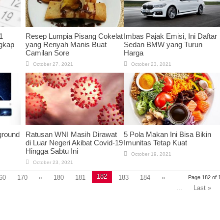
1
Resep Lumpia Pisang Cokelat
Imbas Pajak Emisi, Ini Daftar
ngkap
yang Renyah Manis Buat
Sedan BMW yang Turun
Camilan Sore
Harga
October 27, 2021
October 23, 2021
ground
Ratusan WNI Masih Dirawat
5 Pola Makan Ini Bisa Bikin
di Luar Negeri Akibat Covid-19
Imunitas Tetap Kuat
Hingga Sabtu Ini
October 19, 2021
October 23, 2021
182
60
170
«
180
181
183
184
»
Page 182 of 
...
Last »