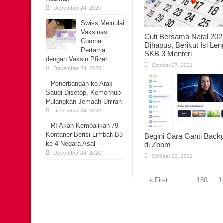
December 24, 2020
Swiss Memulai
Vaksinasi
Cuti Bersama Natal 202
Corona
Dihapus, Berikut Isi Le
Pertama
SKB 3 Menteri
dengan Vaksin Pfizer
October 27, 2021
December 24, 2020
Penerbangan ke Arab
Saudi Disetop, Kemenhub
Pulangkan Jemaah Umrah
December 24, 2020
RI Akan Kembalikan 79
Kontaner Berisi Limbah B3
Begini Cara Ganti Back
ke 4 Negara Asal
di Zoom
December 24, 2020
October 23, 2021
« First
...
150
1