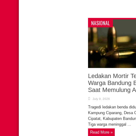
NASIONAL
Ledakan Mortir T
Warga Bandung B
Saat Memulung A
July 9, 2026
Tragedi ledakan benda did
Kampung Ciparang, Desa C
Cipatat, Kabupaten Bandun
Tiga warga meninggal ...
Read More »