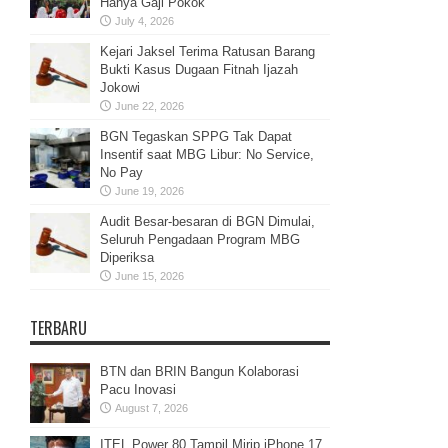
Hanya Gaji Pokok
July 4, 2026
Kejari Jaksel Terima Ratusan Barang
Bukti Kasus Dugaan Fitnah Ijazah
Jokowi
June 22, 2026
BGN Tegaskan SPPG Tak Dapat
Insentif saat MBG Libur: No Service,
No Pay
June 19, 2026
Audit Besar-besaran di BGN Dimulai,
Seluruh Pengadaan Program MBG
Diperiksa
June 15, 2026
TERBARU
BTN dan BRIN Bangun Kolaborasi
Pacu Inovasi
August 7, 2026
ITEL Power 80 Tampil Mirip iPhone 17