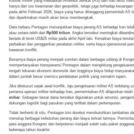
Konflik militer yang melibatkan Amerika Serikat (AS) dan Iran terus m
hanya dari sisi keamanan dan geopolitik, tetapi juga terhadap keuangan
pada akhir Februari 2026, biaya yang harus ditanggung pemerintah AS te
dan diperkirakan masih akan terus membengkak.
Data terbaru Pentagon menunjukkan biaya perang AS terhadap Iran tel
atau setara lebih dari
Rp500 triliun
. Angka tersebut meningkat dibandi
berada di level US$25 miliar pada akhir April lalu. Kenaikan biaya terut
perbaikan dan penggantian peralatan militer, serta biaya operasional pa
kawasan konflik.
Besarnya biaya perang menjadi sorotan dalam berbagai sidang di Kong
mempertanyakan transparansi Pentagon dalam menghitung pengeluaran 
tengah tekanan ekonomi domestik dan tingginya biaya hidup masyarakat
dalam jumlah besar memicu perdebatan politik yang semakin tajam.
Jika ditelusuri sejak awal konflik, laju pengeluaran militer AS terbilang
pertama operasi militer terhadap Iran, pemerintahan AS dilaporkan tel
miliar
. Sebagian besar dana tersebut digunakan untuk amunisi, pengera
dukungan logistik bagi pasukan yang terlibat dalam pertempuran.
Tidak berhenti di situ, Pentagon kini disebut membutuhkan tambahan d
menutup berbagai kebutuhan perang dan biaya terkait lainnya. Permint
para anggota Kongres dan berpotensi menjadi salah satu paket anggar
beberapa tahun terakhir.