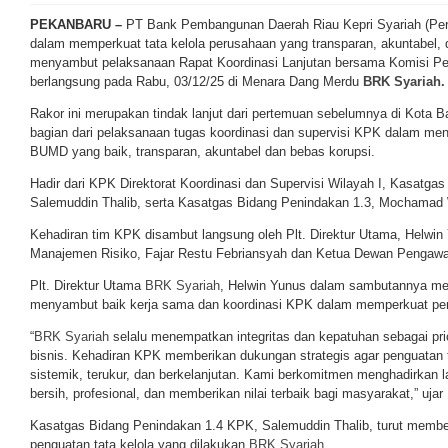
PEKANBARU –
PT Bank Pembangunan Daerah Riau Kepri Syariah (Pe
dalam memperkuat tata kelola perusahaan yang transparan, akuntabel,
menyambut pelaksanaan Rapat Koordinasi Lanjutan bersama Komisi P
berlangsung pada Rabu, 03/12/25 di Menara Dang Merdu
BRK Syariah.
Rakor ini merupakan tindak lanjut dari pertemuan sebelumnya di Kota 
bagian dari pelaksanaan tugas koordinasi dan supervisi KPK dalam men
BUMD yang baik, transparan, akuntabel dan bebas korupsi.
Hadir dari KPK Direktorat Koordinasi dan Supervisi Wilayah I, Kasatga
Salemuddin Thalib, serta Kasatgas Bidang Penindakan 1.3, Mochamad 
Kehadiran tim KPK disambut langsung oleh Plt. Direktur Utama, Helwin 
Manajemen Risiko, Fajar Restu Febriansyah dan Ketua Dewan Pengawas
Plt. Direktur Utama
BRK Syariah
, Helwin Yunus dalam sambutannya m
menyambut baik kerja sama dan koordinasi KPK dalam memperkuat pe
“
BRK Syariah
selalu menempatkan integritas dan kepatuhan sebagai prio
bisnis. Kehadiran KPK memberikan dukungan strategis agar penguatan ta
sistemik, terukur, dan berkelanjutan. Kami berkomitmen menghadirkan 
bersih, profesional, dan memberikan nilai terbaik bagi masyarakat,” ujar
Kasatgas Bidang Penindakan 1.4 KPK, Salemuddin Thalib, turut member
penguatan tata kelola yang dilakukan
BRK Syariah.