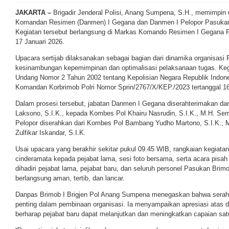
JAKARTA –
Brigadir Jenderal Polisi, Anang Sumpena, S.H., memimpin 
Komandan Resimen (Danmen) I Gegana dan Danmen I Pelopor Pasukan
Kegiatan tersebut berlangsung di Markas Komando Resimen I Gegana P
17 Januari 2026.
Upacara sertijab dilaksanakan sebagai bagian dari dinamika organisasi 
kesinambungan kepemimpinan dan optimalisasi pelaksanaan tugas. Keg
Undang Nomor 2 Tahun 2002 tentang Kepolisian Negara Republik Indones
Komandan Korbrimob Polri Nomor Sprin/2767/X/KEP./2023 tertanggal 1
Dalam prosesi tersebut, jabatan Danmen I Gegana diserahterimakan da
Laksono, S.I.K., kepada Kombes Pol Khairu Nasrudin, S.I.K., M.H. Sem
Pelopor diserahkan dari Kombes Pol Bambang Yudho Martono, S.I.K., 
Zulfikar Iskandar, S.I.K.
Usai upacara yang berakhir sekitar pukul 09.45 WIB, rangkaian kegiata
cinderamata kepada pejabat lama, sesi foto bersama, serta acara pis
dihadiri pejabat lama, pejabat baru, dan seluruh personel Pasukan Brimo
berlangsung aman, tertib, dan lancar.
Danpas Brimob I Brigjen Pol Anang Sumpena menegaskan bahwa serah 
penting dalam pembinaan organisasi. Ia menyampaikan apresiasi atas d
berharap pejabat baru dapat melanjutkan dan meningkatkan capaian sat