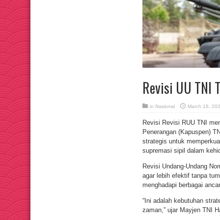
Revisi UU TNI 
in
Nasional
March 16, 20
Revisi Revisi RUU TNI men
Penerangan (Kapuspen) TN
strategis untuk memperkuat
supremasi sipil dalam keh
Revisi Undang-Undang Nom
agar lebih efektif tanpa tu
menghadapi berbagai ancama
“Ini adalah kebutuhan strat
zaman,” ujar Mayjen TNI H