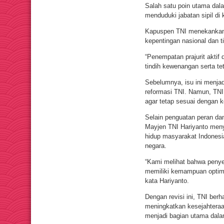
Salah satu poin utama dala
menduduki jabatan sipil di 
Kapuspen TNI menekankan b
kepentingan nasional dan t
“Penempatan prajurit aktif 
tindih kewenangan serta te
Sebelumnya, isu ini menjad
reformasi TNI. Namun, TNI
agar tetap sesuai dengan k
Selain penguatan peran dan
Mayjen TNI Hariyanto men
hidup masyarakat Indonesia
negara.
“Kami melihat bahwa penyes
memiliki kemampuan optima
kata Hariyanto.
Dengan revisi ini, TNI ber
meningkatkan kesejahteraan
menjadi bagian utama dalam