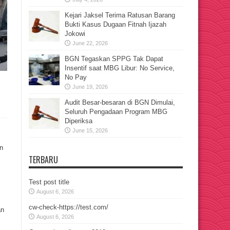
Kejari Jaksel Terima Ratusan Barang
Bukti Kasus Dugaan Fitnah Ijazah
Jokowi
June 22, 2026
BGN Tegaskan SPPG Tak Dapat
Insentif saat MBG Libur: No Service,
No Pay
June 19, 2026
Audit Besar-besaran di BGN Dimulai,
Seluruh Pengadaan Program MBG
Diperiksa
June 15, 2026
n
TERBARU
Test post title
August 6, 2026
cw-check-https://test.com/
an
August 6, 2026