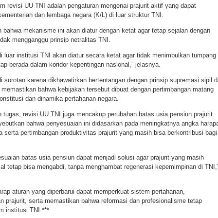
m revisi UU TNI adalah pengaturan mengenai prajurit aktif yang dapat
kementerian dan lembaga negara (K/L) di luar struktur TNI.
ahwa mekanisme ini akan diatur dengan ketat agar tetap sejalan dengan
idak mengganggu prinsip netralitas TNI.
di luar institusi TNI akan diatur secara ketat agar tidak menimbulkan tumpang
tap berada dalam koridor kepentingan nasional,” jelasnya.
i sorotan karena dikhawatirkan bertentangan dengan prinsip supremasi sipil 
 memastikan bahwa kebijakan tersebut dibuat dengan pertimbangan matang
onstitusi dan dinamika pertahanan negara.
 tugas, revisi UU TNI juga mencakup perubahan batas usia pensiun prajurit.
yebutkan bahwa penyesuaian ini didasarkan pada meningkatnya angka harap
 serta pertimbangan produktivitas prajurit yang masih bisa berkontribusi bagi
uaian batas usia pensiun dapat menjadi solusi agar prajurit yang masih
l tetap bisa mengabdi, tanpa menghambat regenerasi kepemimpinan di TNI,
harap aturan yang diperbarui dapat memperkuat sistem pertahanan,
 prajurit, serta memastikan bahwa reformasi dan profesionalisme tetap
 institusi TNI.***