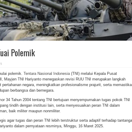
Tuai Polemik
25
ulai polemik.
Tentara Nasional Indonesia
(TNI) melalui Kepala Pusat
I, Mayjen TNI Hariyanto menegaskan revisi RUU TNI merupakan langkah
 pertahanan negara, meningkatkan profesionalisme prajurit, serta memastika
idupan berbangsa dan bernegara.
or 34 Tahun 2004 tentang TNI bertujuan menyempurnakan tugas pokok TNI
mpang tindih dengan institusi lain, serta menyesuaikan peran TNI dalam
n, baik militer maupun nonmiliter.
egis agar tugas dan peran TNI lebih terstruktur serta adaptif terhadap tantang
ariyanto dalam pernyataan resminya, Minggu, 16 Maret 2025.