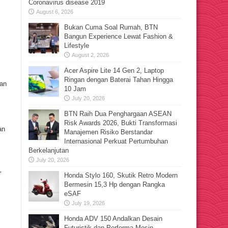
Coronavirus disease 2019
August 6, 2026
Bukan Cuma Soal Rumah, BTN
Bangun Experience Lewat Fashion &
Lifestyle
August 2, 2026
Acer Aspire Lite 14 Gen 2, Laptop
Ringan dengan Baterai Tahan Hingga
dan
10 Jam
July 20, 2026
BTN Raih Dua Penghargaan ASEAN
Risk Awards 2026, Bukti Transformasi
an
Manajemen Risiko Berstandar
Internasional Perkuat Pertumbuhan
Berkelanjutan
July 20, 2026
”
Honda Stylo 160, Skutik Retro Modern
Bermesin 15,3 Hp dengan Rangka
eSAF
July 19, 2026
Honda ADV 150 Andalkan Desain
Futuristik dan Performa Mesin