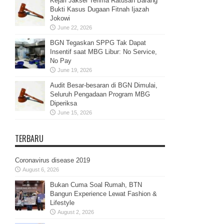
Kejari Jaksel Terima Ratusan Barang
Bukti Kasus Dugaan Fitnah Ijazah
Jokowi
June 22, 2026
BGN Tegaskan SPPG Tak Dapat
Insentif saat MBG Libur: No Service,
No Pay
June 19, 2026
Audit Besar-besaran di BGN Dimulai,
Seluruh Pengadaan Program MBG
Diperiksa
June 15, 2026
TERBARU
Coronavirus disease 2019
August 6, 2026
Bukan Cuma Soal Rumah, BTN
Bangun Experience Lewat Fashion &
Lifestyle
August 2, 2026