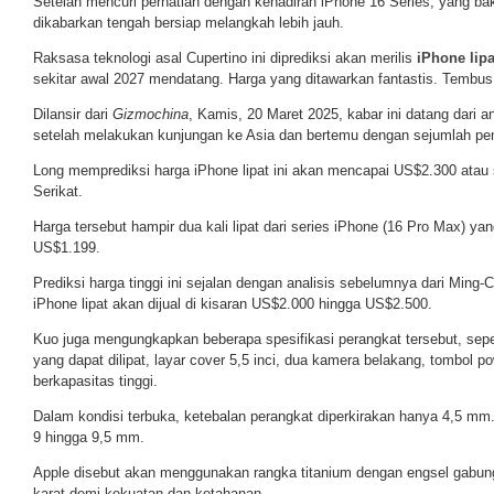
Setelah mencuri perhatian dengan kehadiran iPhone 16 Series, yang baka
dikabarkan tengah bersiap melangkah lebih jauh.
Raksasa teknologi asal Cupertino ini diprediksi akan merilis
iPhone lipa
sekitar awal 2027 mendatang. Harga yang ditawarkan fantastis. Tembus
Dilansir dari
Gizmochina
, Kamis, 20 Maret 2025, kabar ini datang dari an
setelah melakukan kunjungan ke Asia dan bertemu dengan sejumlah p
Long memprediksi harga iPhone lipat ini akan mencapai US$2.300 atau s
Serikat.
Harga tersebut hampir dua kali lipat dari series iPhone (16 Pro Max) yang
US$1.199.
Prediksi harga tinggi ini sejalan dengan analisis sebelumnya dari Ming
iPhone lipat akan dijual di kisaran US$2.000 hingga US$2.500.
Kuo juga mengungkapkan beberapa spesifikasi perangkat tersebut, seper
yang dapat dilipat, layar cover 5,5 inci, dua kamera belakang, tombol p
berkapasitas tinggi.
Dalam kondisi terbuka, ketebalan perangkat diperkirakan hanya 4,5 mm
9 hingga 9,5 mm.
Apple disebut akan menggunakan rangka titanium dengan engsel gabunga
karat demi kekuatan dan ketahanan.