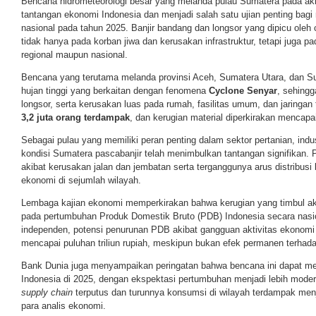
Bencana hidrometeorologi besar yang melanda pulau Sumatera pada ak
tantangan ekonomi Indonesia dan menjadi salah satu ujian penting bagi
nasional pada tahun 2025. Banjir bandang dan longsor yang dipicu ole
tidak hanya pada korban jiwa dan kerusakan infrastruktur, tetapi juga p
regional maupun nasional.
Bencana yang terutama melanda provinsi Aceh, Sumatera Utara, dan Sum
hujan tinggi yang berkaitan dengan fenomena
Cyclone Senyar
, sehingg
longsor, serta kerusakan luas pada rumah, fasilitas umum, dan jaringan t
3,2 juta orang terdampak
, dan kerugian material diperkirakan mencapa
Sebagai pulau yang memiliki peran penting dalam sektor pertanian, indust
kondisi Sumatera pascabanjir telah menimbulkan tantangan signifikan. 
akibat kerusakan jalan dan jembatan serta terganggunya arus distribusi
ekonomi di sejumlah wilayah.
Lembaga kajian ekonomi memperkirakan bahwa kerugian yang timbul ak
pada pertumbuhan Produk Domestik Bruto (PDB) Indonesia secara nasi
independen, potensi penurunan PDB akibat gangguan aktivitas ekonomi
mencapai puluhan triliun rupiah, meskipun bukan efek permanen terha
Bank Dunia juga menyampaikan peringatan bahwa bencana ini dapat 
Indonesia di 2025, dengan ekspektasi pertumbuhan menjadi lebih modera
supply chain
terputus dan turunnya konsumsi di wilayah terdampak menja
para analis ekonomi.