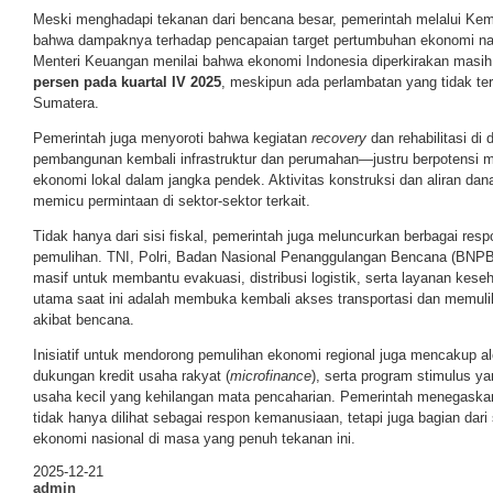
Meski menghadapi tekanan dari bencana besar, pemerintah melalui Kem
bahwa dampaknya terhadap pencapaian target pertumbuhan ekonomi nasi
Menteri Keuangan menilai bahwa ekonomi Indonesia diperkirakan mas
persen pada kuartal IV 2025
, meskipun ada perlambatan yang tidak ter
Sumatera.
Pemerintah juga menyoroti bahwa kegiatan
recovery
dan rehabilitasi d
pembangunan kembali infrastruktur dan perumahan—justru berpotensi m
ekonomi lokal dalam jangka pendek. Aktivitas konstruksi dan aliran da
memicu permintaan di sektor-sektor terkait.
Tidak hanya dari sisi fiskal, pemerintah juga meluncurkan berbagai re
pemulihan. TNI, Polri, Badan Nasional Penanggulangan Bencana (BNPB),
masif untuk membantu evakuasi, distribusi logistik, serta layanan kese
utama saat ini adalah membuka kembali akses transportasi dan memuli
akibat bencana.
Inisiatif untuk mendorong pemulihan ekonomi regional juga mencakup a
dukungan kredit usaha rakyat (
microfinance
), serta program stimulus ya
usaha kecil yang kehilangan mata pencaharian. Pemerintah menegask
tidak hanya dilihat sebagai respon kemanusiaan, tetapi juga bagian dari
ekonomi nasional di masa yang penuh tekanan ini.
2025-12-21
admin