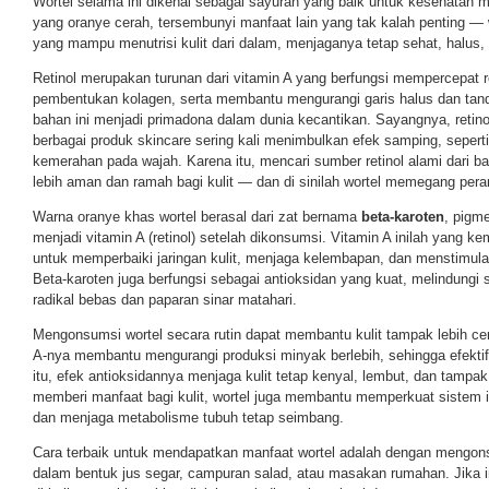
Wortel selama ini dikenal sebagai sayuran yang baik untuk kesehatan 
yang oranye cerah, tersembunyi manfaat lain yang tak kalah penting —
yang mampu menutrisi kulit dari dalam, menjaganya tetap sehat, halus,
Retinol merupakan turunan dari vitamin A yang berfungsi mempercepat r
pembentukan kolagen, serta membantu mengurangi garis halus dan tand
bahan ini menjadi primadona dalam dunia kecantikan. Sayangnya, retino
berbagai produk skincare sering kali menimbulkan efek samping, seperti ir
kemerahan pada wajah. Karena itu, mencari sumber retinol alami dari 
lebih aman dan ramah bagi kulit — dan di sinilah wortel memegang pera
Warna oranye khas wortel berasal dari zat bernama
beta-karoten
, pigm
menjadi vitamin A (retinol) setelah dikonsumsi. Vitamin A inilah yang k
untuk memperbaiki jaringan kulit, menjaga kelembapan, dan menstimulas
Beta-karoten juga berfungsi sebagai antioksidan yang kuat, melindungi se
radikal bebas dan paparan sinar matahari.
Mengonsumsi wortel secara rutin dapat membantu kulit tampak lebih ce
A-nya membantu mengurangi produksi minyak berlebih, sehingga efektif
itu, efek antioksidannya menjaga kulit tetap kenyal, lembut, dan tampa
memberi manfaat bagi kulit, wortel juga membantu memperkuat sistem 
dan menjaga metabolisme tubuh tetap seimbang.
Cara terbaik untuk mendapatkan manfaat wortel adalah dengan mengons
dalam bentuk jus segar, campuran salad, atau masakan rumahan. Jika 