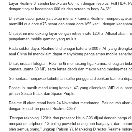
Layar Realme 8i sendiri berukuran 6,6 inch dengan resolusi Full HD+
dengan tingkat kecerahan 600 nit dan screen to body 84,6%.
Di sektor dapur pacunya cukup menarik karena Realme mempercayakan 
memiliki dua core A75 besar dan enam core A55 kecil, dengan kecepat
Chipset ini mendukung layar dengan refresh rate 120Hz. Alhasil akan 
pengalaman mobile gaming yang mulus.
Pada sektor daya, Realme 8i ditenagai baterai 5.000 mAh yang dilengk
asal China ini mengklaim dapat menyokong pengalaman mobile seharia
Untuk urusan fotografi, Realme 8i memasang tiga kamera di bagian belak
kamera utama 50 MP, serta lensa depth dan makro yang masing-masing
Sementara menjawab kebutuhan selfie pengguna diberikan kamera depa
Ponsel ini masih mendukung koneksi 4G yang dilengkapi WiFi dual band
pilihan Space Black dan Space Purple.
Realme 8i akan resmi hadir 24 November mendatang. Peluncuran akan d
dengan kehadiran ponsel Realme C25Y.
“Dengan teknologi 120Hz dan prosesor Helio G96 dijual dengan harga di
menjadi smartphone 4G paling powerful di segmen harganya, dan tentunya
oleh semua orang,” ungkap Palson Yi, Marketing Director Realme Indones