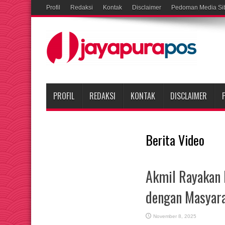
Profil
Redaksi
Kontak
Disclaimer
Pedoman Media Si
PROFIL
REDAKSI
KONTAK
DISCLAIMER
Berita Video
Akmil Rayakan 
dengan Masyar
November 8, 2025