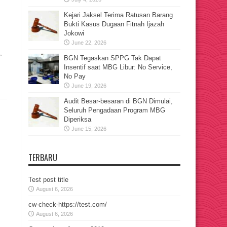
Kejari Jaksel Terima Ratusan Barang
Bukti Kasus Dugaan Fitnah Ijazah
Jokowi
June 22, 2026
,
BGN Tegaskan SPPG Tak Dapat
Insentif saat MBG Libur: No Service,
No Pay
June 19, 2026
Audit Besar-besaran di BGN Dimulai,
Seluruh Pengadaan Program MBG
Diperiksa
June 15, 2026
TERBARU
Test post title
August 6, 2026
cw-check-https://test.com/
August 6, 2026