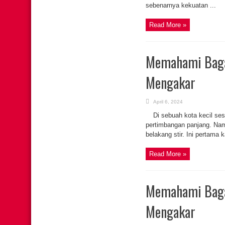
sebenarnya kekuatan ...
Read More »
Memahami Baga
Mengakar
April 6, 2024
Di sebuah kota kecil se
pertimbangan panjang. Nam
belakang stir. Ini pertama
Read More »
Memahami Baga
Mengakar