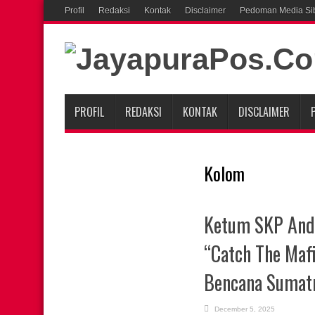
Profil
Redaksi
Kontak
Disclaimer
Pedoman Media Si
PROFIL
REDAKSI
KONTAK
DISCLAIMER
Kolom
Ketum SKP Andr
“Catch The Maf
Bencana Sumat
December 5, 2025