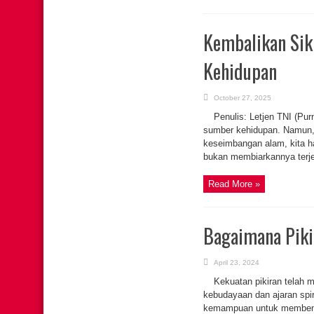
Kembalikan Sik
Kehidupan
October 27, 2025
Penulis: Letjen TNI (P
sumber kehidupan. Namun, 
keseimbangan alam, kita h
bukan membiarkannya terje
Read More »
Bagaimana Piki
April 23, 2024
Kekuatan pikiran telah 
kebudayaan dan ajaran spir
kemampuan untuk membentuk 