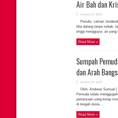
Air Bah dan Kri
October 29, 2025
Penulis: Letnan Jendera
tiba datang tanpa sebab. 
tinggi mengguyur, air yang
Read More »
Sumpah Pemuda 
dan Arah Bangs
October 28, 2025
Oleh: Andreas Sumual |
Pemuda selalu menggugah 
pertanyaan yang kerap mu
di tengah dunia ...
Read More »