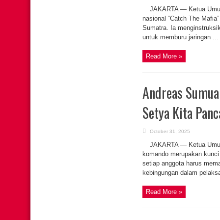
JAKARTA — Ketua Umum 
nasional “Catch The Mafia
Sumatra. Ia menginstruksi
untuk memburu jaringan ...
Read More »
Andreas Sumual
Setya Kita Panc
October 31, 2025
JAKARTA — Ketua Umum 
komando merupakan kunci u
setiap anggota harus mema
kebingungan dalam pelaksan
Read More »