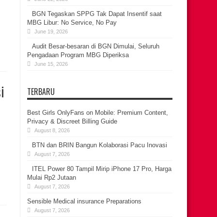
BGN Tegaskan SPPG Tak Dapat Insentif saat
MBG Libur: No Service, No Pay
June 19, 2026
Audit Besar-besaran di BGN Dimulai, Seluruh
Pengadaan Program MBG Diperiksa
June 15, 2026
i
TERBARU
Best Girls OnlyFans on Mobile: Premium Content,
Privacy & Discreet Billing Guide
August 8, 2026
BTN dan BRIN Bangun Kolaborasi Pacu Inovasi
August 7, 2026
ITEL Power 80 Tampil Mirip iPhone 17 Pro, Harga
Mulai Rp2 Jutaan
August 7, 2026
Sensible Medical insurance Preparations
August 7, 2026