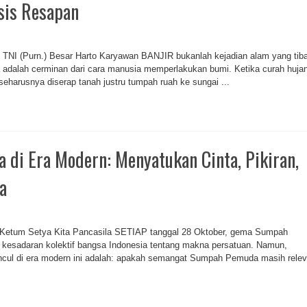
sis Resapan
l TNI (Purn.) Besar Harto Karyawan BANJIR bukanlah kejadian alam yang tiba
Ia adalah cerminan dari cara manusia memperlakukan bumi. Ketika curah huja
 seharusnya diserap tanah justru tumpah ruah ke sungai ...
di Era Modern: Menyatukan Cinta, Pikiran,
a
 Ketum Setya Kita Pancasila SETIAP tanggal 28 Oktober, gema Sumpah
kesadaran kolektif bangsa Indonesia tentang makna persatuan. Namun,
ncul di era modern ini adalah: apakah semangat Sumpah Pemuda masih rele