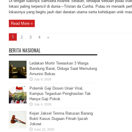
Di tengah luasnya Samudra Atlantik Selatan, terdapat sebuah pulau vul
lokasi paling terpencil di dunia—Tristan da Cunha. Pulau ini menarik pe
lokasinya yang begitu jauh dari daratan utama serta kehidupan unik mas
Read More »
1
2
3
4
»
BERITA NASIONAL
Ledakan Mortir Tewaskan 3 Warga
Bandung Barat, Diduga Saat Memulung
Amunisi Bekas
July 9, 2026
Polemik Gaji Dosen Unair Viral,
Kampus Tegaskan Penghasilan Tak
Hanya Gaji Pokok
July 4, 2026
Kejari Jaksel Terima Ratusan Barang
Bukti Kasus Dugaan Fitnah Ijazah
Jokowi
June 22, 2026