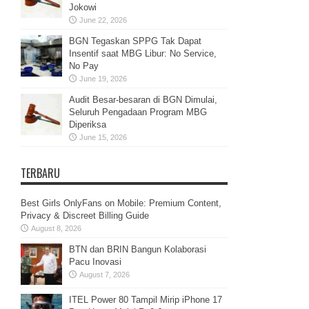
Jokowi
June 22, 2026
BGN Tegaskan SPPG Tak Dapat
Insentif saat MBG Libur: No Service,
No Pay
June 19, 2026
Audit Besar-besaran di BGN Dimulai,
Seluruh Pengadaan Program MBG
Diperiksa
June 15, 2026
TERBARU
Best Girls OnlyFans on Mobile: Premium Content,
Privacy & Discreet Billing Guide
August 8, 2026
BTN dan BRIN Bangun Kolaborasi
Pacu Inovasi
August 7, 2026
ITEL Power 80 Tampil Mirip iPhone 17