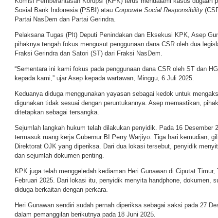
Komisi Pemberantasan Korupsi
(KPK) terus mendalami kasus dugaan 
Sosial Bank Indonesia (PSBI) atau
Corporate Social Responsibility
(CSR
Partai NasDem dan Partai Gerindra.
Pelaksana Tugas (Plt) Deputi Penindakan dan Eksekusi KPK, Asep G
pihaknya tengah fokus mengusut penggunaan dana CSR oleh dua legisla
Fraksi Gerindra dan Satori (ST) dari Fraksi NasDem.
“Sementara ini kami fokus pada penggunaan dana CSR oleh ST dan HG,
kepada kami,” ujar Asep kepada wartawan, Minggu, 6 Juli 2025.
Keduanya diduga menggunakan yayasan sebagai kedok untuk mengaks
digunakan tidak sesuai dengan peruntukannya. Asep memastikan, pihak-
ditetapkan sebagai tersangka.
Sejumlah langkah hukum telah dilakukan penyidik. Pada 16 Desember 
termasuk ruang kerja Gubernur BI Perry Warjiyo. Tiga hari kemudian, gil
Direktorat OJK yang diperiksa. Dari dua lokasi tersebut, penyidik menyi
dan sejumlah dokumen penting.
KPK juga telah menggeledah kediaman Heri Gunawan di Ciputat Timur,
Februari 2025. Dari lokasi itu, penyidik menyita handphone, dokumen, su
diduga berkaitan dengan perkara.
Heri Gunawan sendiri sudah pernah diperiksa sebagai saksi pada 27 D
dalam pemanggilan berikutnya pada 18 Juni 2025.