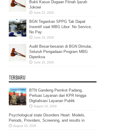
Bukti Kasus Dugaan Fitnah Ijazah
Jokowi
June 22, 2026
BGN Tegaskan SPPG Tak Dapat
Insentif saat MBG Libur: No Service,
No Pay
June 19, 2026
Audit Besar-besaran di BGN Dimulai,
Seluruh Pengadaan Program MBG
Diperiksa
June 15, 2026
TERBARU
BTN Gandeng Pemkot Padang,
Perluas Layanan dari KPR hingga
Digitalisasi Layanan Publik
August 10, 2026
Psychological state Disorders Heart: Models,
Periods, Providers, Screening, and results in
August 10, 2026