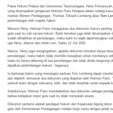
Pakar Hukum Pidana dari Universitas Tarumanagara, Herry Firmansyah
yang disampaikan pengacara Hotman Paris Hutapea dalam sidang kasus
mantan Menteri Perdagangan, Thomas Trikasih Lembong alias
Tom Le
pertimbangan oleh majelis hakim.
Menurut Herry, Hotman Paris mengajukan dua dokumen hukum penting 
gula saat itu sah secara hukum. Bukti tersebut juga telah disampaikan 
sudah dihadirkan di persidangan, maka bukti itu wajib diperhitungkan s
ujar Herry, dilansir dari
Inilah.com
, Sabtu 12 Juli 2025.
Namun, Herry juga mengingatkan, apabila dokumen tersebut hanya disa
persidangan, maka hakim tidak memiliki kewajiban untuk menilainya se
kalau itu hanya didorong di luar persidangan dan tidak dinilai langsung 
dijadikan pertimbangan hukum,” tegasnya.
Ia berharap hakim yang menangani perkara Tom Lembong dapat menilai 
dan objektif, termasuk dua dokumen yang diajukan oleh Hotman Paris. 
seluruh bukti dengan seksama, teliti, dan tidak berpihak selain kepada ke
Sebelumnya, Hotman Paris membeberkan dua dokumen sebagai pendap
bahwa kebijakan impor gula saat itu tidak menyalahi aturan.
Dokumen pertama adalah pendapat hukum dari Kejaksaan Agung tahun
gula oleh Kementerian Perdagangan melalui kerja sama dengan pihak 