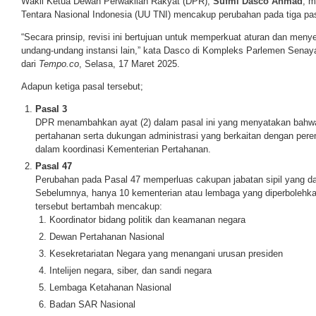
Wakil Ketua Dewan Perwakilan Rakyat (DPR),
Sufmi Dasco Ahmad
, 
Tentara Nasional Indonesia (UU TNI) mencakup perubahan pada tiga pasa
“Secara prinsip, revisi ini bertujuan untuk memperkuat aturan dan men
undang-undang instansi lain,” kata Dasco di Kompleks Parlemen Senaya
dari
Tempo.co
, Selasa, 17 Maret 2025.
Adapun ketiga pasal tersebut;
Pasal 3
DPR menambahkan ayat (2) dalam pasal ini yang menyatakan bahwa 
pertahanan serta dukungan administrasi yang berkaitan dengan pere
dalam koordinasi Kementerian Pertahanan.
Pasal 47
Perubahan pada Pasal 47 memperluas cakupan jabatan sipil yang dapat
Sebelumnya, hanya 10 kementerian atau lembaga yang diperbolehkan,
tersebut bertambah mencakup:
Koordinator bidang politik dan keamanan negara
Dewan Pertahanan Nasional
Kesekretariatan Negara yang menangani urusan presiden
Intelijen negara, siber, dan sandi negara
Lembaga Ketahanan Nasional
Badan SAR Nasional