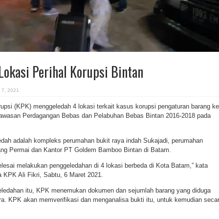
okasi Perihal Korupsi Bintan
 7, 2021
psi (KPK) menggeledah 4 lokasi terkait kasus korupsi pengaturan barang k
Kawasan Perdagangan Bebas dan Pelabuhan Bebas Bintan 2016-2018 pada
edah adalah kompleks perumahan bukit raya indah Sukajadi, perumahan
ang Permai dan Kantor PT Goldem Bamboo Bintan di Batam.
lesai melakukan penggeledahan di 4 lokasi berbeda di Kota Batam,” kata
a KPK Ali Fikri, Sabtu, 6 Maret 2021.
geledahan itu, KPK menemukan dokumen dan sejumlah barang yang diduga
a. KPK akan memverifikasi dan menganalisa bukti itu, untuk kemudian seca