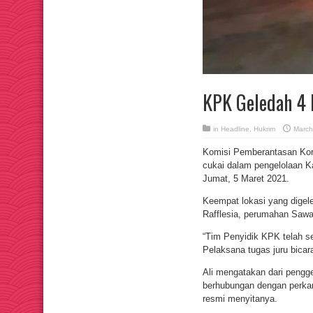
KPK Geledah 4 L
in
Headline
,
Hukrim
March
Komisi Pemberantasan Koru
cukai dalam pengelolaan 
Jumat, 5 Maret 2021.
Keempat lokasi yang digel
Rafflesia, perumahan Saw
“Tim Penyidik KPK telah se
Pelaksana tugas juru bicar
Ali mengatakan dari peng
berhubungan dengan perkar
resmi menyitanya.