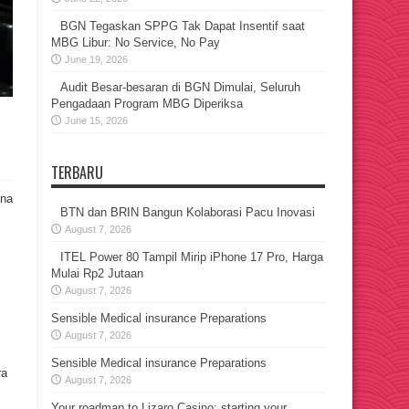
BGN Tegaskan SPPG Tak Dapat Insentif saat
MBG Libur: No Service, No Pay
June 19, 2026
Audit Besar-besaran di BGN Dimulai, Seluruh
Pengadaan Program MBG Diperiksa
June 15, 2026
TERBARU
ena
BTN dan BRIN Bangun Kolaborasi Pacu Inovasi
August 7, 2026
ITEL Power 80 Tampil Mirip iPhone 17 Pro, Harga
Mulai Rp2 Jutaan
August 7, 2026
Sensible Medical insurance Preparations
August 7, 2026
Sensible Medical insurance Preparations
ra
August 7, 2026
Your roadmap to Lizaro Casino: starting your