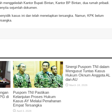
h menggeledah Kantor Bupati Bintan, Kantor BP Bintan, dua rumah pribadi.
menyita sejumlah dokumen.
nyidik kasus ini dan telah menetapkan tersangka. Namun, KPK belum
rsangka.
Sinergi Puspom TNI dalam
Mengusut Tuntas Kasus
Hukum Oknum Anggota AL
dan AU
March 18, 2026
dungan
Puspom TNI Pastikan
PG di
Kelanjutan Proses Hukum
Kasus AY Melalui Penahanan
Empat Tersangka
April 3, 2026