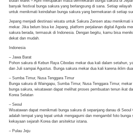
Bulan Maret – April merupakan masa bermekaran bunga sakura di Jepa
banyak festival bunga sakura yang berlangsung di sana. Setiap wilayah
untuk menikmati keindahan bunga sakura yang bermekaran di setiap su
Jepang menjadi destinasi wisata untuk Sakura Zensen atau menikmati 
mekar. Jika belum bisa ke Jepang, platform perjalanan digital Agoda 
sakura berada, termasuk di Indonesia. Dengan begitu, kamu bisa menik
dekat dan mudah.
Indonesia
– Jawa Barat
Pohon sakura di Kebun Raya Cibodas mekar dua kali dalam setahun, ya
dan Juli sampai Agustus. Bunga sakura mekar dua kali karena iklim dua
– Sumba Timur, Nusa Tenggara Timur
Bunga sakura di Waingapu, Sumba Timur, Nusa Tenggara Timur, mekar s
bunga sakura, wisatawan dapat melihat proses pembuatan tenun ikat d
Korea Selatan
– Seoul
Wisatawan dapat menikmati bunga sakura di sepanjang danau di Seoul G
adalah tempat yang tepat untuk mengagumi dan mengambil foto bunga 
kekayaan sejarah Korea dan arsitektur istana.
– Pulau Jeju