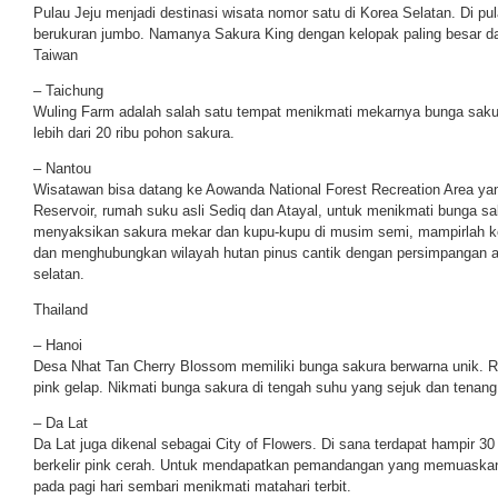
Pulau Jeju menjadi destinasi wisata nomor satu di Korea Selatan. Di pul
berukuran jumbo. Namanya Sakura King dengan kelopak paling besar da
Taiwan
– Taichung
Wuling Farm adalah salah satu tempat menikmati mekarnya bunga sakura
lebih dari 20 ribu pohon sakura.
– Nantou
Wisatawan bisa datang ke Aowanda National Forest Recreation Area yan
Reservoir, rumah suku asli Sediq dan Atayal, untuk menikmati bunga sa
menyaksikan sakura mekar dan kupu-kupu di musim semi, mampirlah 
dan menghubungkan wilayah hutan pinus cantik dengan persimpangan a
selatan.
Thailand
– Hanoi
Desa Nhat Tan Cherry Blossom memiliki bunga sakura berwarna unik. Ro
pink gelap. Nikmati bunga sakura di tengah suhu yang sejuk dan tenang
– Da Lat
Da Lat juga dikenal sebagai City of Flowers. Di sana terdapat hampir 3
berkelir pink cerah. Untuk mendapatkan pemandangan yang memuaskan
pada pagi hari sembari menikmati matahari terbit.